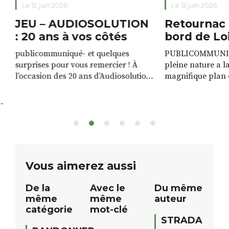
Le 12 juin 2026
Le 12 juin 2026
JEU – AUDIOSOLUTION
Retournac 
: 20 ans à vos côtés
bord de Lo
publicommuniqué- et quelques
PUBLICOMMUNIQU
surprises pour vous remercier ! À
pleine nature a l
l’occasion des 20 ans d’Audiosolution,
magnifique plan d
nous avons le plaisir d’organiser un
de rivière qui s’é
grand tirage au sort réservé à nos
plus d’un kilomètr
patients. De nombreux lots locaux
Le plan d’eau est 
sont à gagner, sélectionnés auprès
canoé / kayak 1 à
de commerçants, artisans et
solo, duo ou géan
partenaires de notre territoire : tirage
personnes. […]
public Samedi 26 septembre 2026 à
ue
Vous aimerez aussi
12h à […]
De la
Avec le
Du même
même
même
auteur
catégorie
mot-clé
STRADA