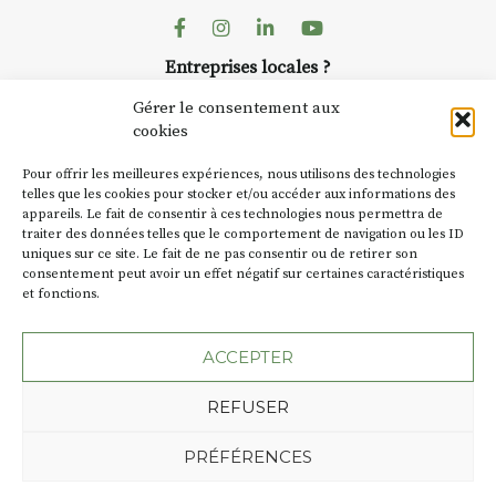
Facebook
Instagram
Linkedin
Youtube
Entreprises locales ?
Nous avons des solutions pubs pour vous.
Gérer le consentement aux
cookies
NEWSLETTER
Pour offrir les meilleures expériences, nous utilisons des technologies
Suivez toute l'actu de Strada
telles que les cookies pour stocker et/ou accéder aux informations des
appareils. Le fait de consentir à ces technologies nous permettra de
traiter des données telles que le comportement de navigation ou les ID
uniques sur ce site. Le fait de ne pas consentir ou de retirer son
consentement peut avoir un effet négatif sur certaines caractéristiques
et fonctions.
NOUS CONTACTER
ACCEPTER
REFUSER
Plan du site
Mentions légales
PRÉFÉRENCES
Politique de confidentialité
Une création de l'Agence Oktopod