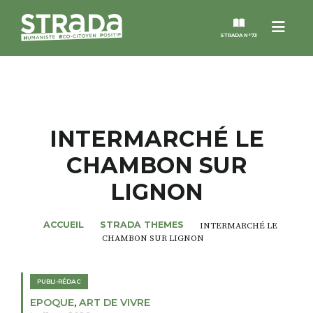
Menu
STRADA N°73
STRADA
MAGAZINES
INTERMARCHÉ LE
CHAMBON SUR
NOS THÈMES
LIGNON
STRADA’DATES
ACCUEIL
STRADA THEMES
INTERMARCHÉ LE
CHAMBON SUR LIGNON
ALTER STRADA
PUBLI-RÉDAC
ROSÉE DE MAI
EPOQUE
,
ART DE VIVRE