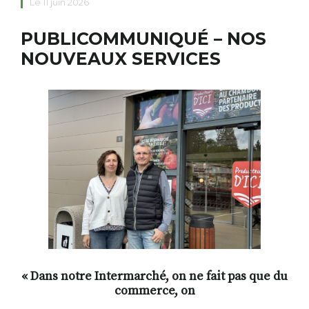
Le 11 juin 2026
PUBLICOMMUNIQUÉ – NOS
RECHERCHER
S'ABONNER
NOUVEAUX SERVICES
S'INSCRIRE À LA NEWSLETTER
FACEBOOK
INSTAGRAM
LINKEDIN
YOUTUBE
« Dans notre Intermarché, on ne fait pas que du
commerce, on