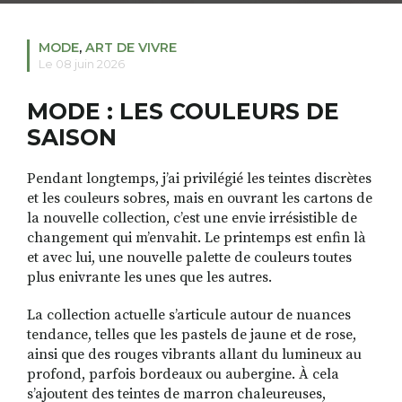
MODE
,
ART DE VIVRE
Le 08 juin 2026
RECHERCHER
S'ABONNER
S'INSCRIRE À LA NEWSLETTER
MODE : LES COULEURS DE
FACEBOOK
INSTAGRAM
LINKEDIN
YOUTUBE
SAISON
Pendant longtemps, j’ai privilégié les teintes discrètes
et les couleurs sobres, mais en ouvrant les cartons de
la nouvelle collection, c’est une envie irrésistible de
changement qui m’envahit. Le printemps est enfin là
et avec lui, une nouvelle palette de couleurs toutes
plus enivrante les unes que les autres.
La collection actuelle s’articule autour de nuances
tendance, telles que les pastels de jaune et de rose,
ainsi que des rouges vibrants allant du lumineux au
profond, parfois bordeaux ou aubergine. À cela
s’ajoutent des teintes de marron chaleureuses,