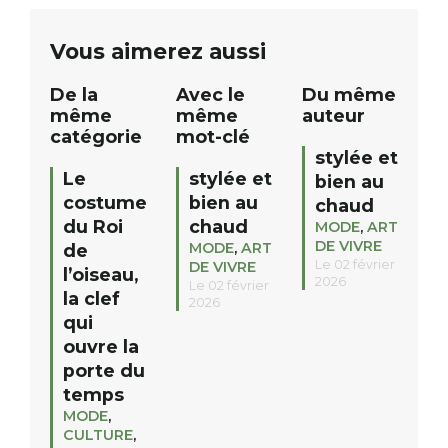
partenaires de notre territoire : tirage
personnes. […]
public Samedi 26 septembre 2026 à
ue
Vous aimerez aussi
12h à […]
De la
Avec le
Du même
même
même
auteur
catégorie
mot-clé
stylée et
Le
stylée et
bien au
costume
bien au
chaud
du Roi
chaud
MODE
,
ART
DE VIVRE
MODE
,
ART
de
Le 02 février
DE VIVRE
l’oiseau,
2026
Le 02 février
la clef
2026
qui
ouvre la
porte du
temps
MODE
,
CULTURE
,