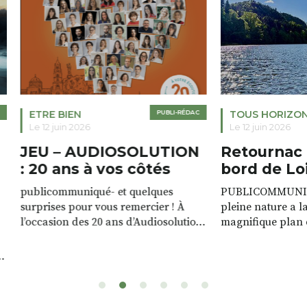
ETRE BIEN
PUBLI-RÉDAC
TOUS HORIZO
Le 12 juin 2026
Le 12 juin 2026
JEU – AUDIOSOLUTION
Retournac 
: 20 ans à vos côtés
bord de Lo
publicommuniqué- et quelques
PUBLICOMMUNIQU
surprises pour vous remercier ! À
pleine nature a l
l’occasion des 20 ans d’Audiosolution,
magnifique plan d
nous avons le plaisir d’organiser un
de rivière qui s’é
grand tirage au sort réservé à nos
plus d’un kilomètr
patients. De nombreux lots locaux
Le plan d’eau est 
sont à gagner, sélectionnés auprès
canoé / kayak 1 à
de commerçants, artisans et
solo, duo ou géan