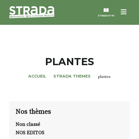
Menu
STRADA N°73
STRADA
MAGAZINES
PLANTES
NOS THÈMES
ACCUEIL
STRADA THEMES
plantes
STRADA’DATES
ALTER STRADA
Nos thèmes
Non classé
ROSÉE DE MAI
NOS EDITOS