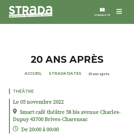
Menu
STRADA N°73
STRADA
MAGAZINES
20 ANS APRÈS
NOS THÈMES
ACCUEIL
STRADA’DATES
20 ans après
STRADA’DATES
THÉÂTRE
Le 05 novembre 2022
ALTER STRADA
Smart café théâtre 58 bis avenue Charles-
Dupuy 43700 Brives-Charensac
ROSÉE DE MAI
De 20:00 à 00:00