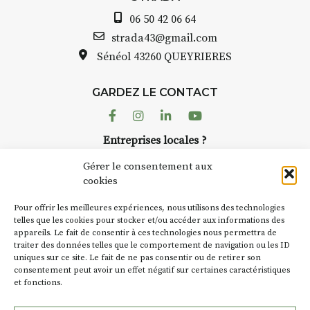
Auzon…
06 50 42 06 64
e
Bernard TURLE Le Fumoir n’est
strada43@gmail.com
pas une galerie permanente.
Sénéol
43260 QUEYRIERES
Chaque année, le 1er dimanche
d’août, l’association
GARDEZ LE CONTACT
AuzonToujours
organise
Arts
dans le village
. Des artistes et
Facebook
Instagram
Linkedin
Youtube
artisans investissent les rues, les
Entreprises locales ?
caves, les granges d’Auzon. Le
Nous avons des solutions pubs pour vous.
Fumoir est l’un de ces espaces
Gérer le consentement aux
temporaires d’accueil de la
cookies
culture. Il s’associe également à
NEWSLETTER
d’autres activités culturelles de
Pour offrir les meilleures expériences, nous utilisons des technologies
la Petite Cité de Caractère. Par
Suivez toute l'actu de Strada
telles que les cookies pour stocker et/ou accéder aux informations des
appareils. Le fait de consentir à ces technologies nous permettra de
exemple, l’installation
Cochon
traiter des données telles que le comportement de navigation ou les ID
Charbon
s’inscrit comme en
uniques sur ce site. Le fait de ne pas consentir ou de retirer son
« off » du festival d’Auzon 2026
consentement peut avoir un effet négatif sur certaines caractéristiques
(2 /22 août).
et fonctions.
NOUS CONTACTER