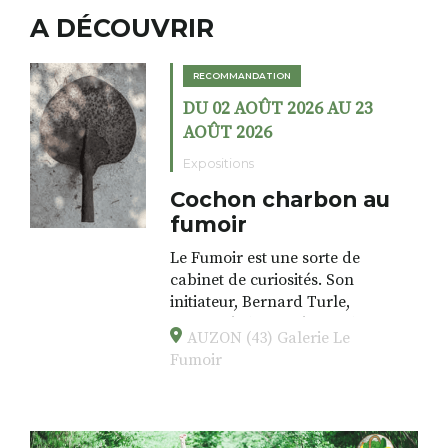
A DÉCOUVRIR
RECOMMANDATION
DU 02 AOÛT 2026 AU 23
AOÛT 2026
Expositions
Cochon charbon au
fumoir
Le Fumoir est une sorte de
cabinet de curiosités. Son
initiateur, Bernard Turle,
s’amuse à donner à voir des
AUZON (43) Galerie Le
associations fertiles, graves ou
Fumoir
drôles, parfois fumeuses. Des
oeuvres éclectiques font. liens
avec les histoires un peu
foutraques du lieu (on ne spoile