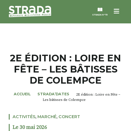
Menu
STRADA N°73
STRADA
MAGAZINES
2E ÉDITION : LOIRE EN
FÊTE – LES BÂTISSES
NOS THÈMES
DE COLEMPCE
STRADA’DATES
ACCUEIL
STRADA’DATES
2E édition : Loire en Fête –
Les bâtisses de Colempce
ALTER STRADA
ACTIVITÉS
,
MARCHÉ
,
CONCERT
ROSÉE DE MAI
Le 30 mai 2026