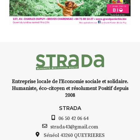
pas). Quant à
l’installation.Cochon Charbon,
elle joue
avec les.variations.de.couleurs.
(de peau).entre.sarcasme et
facétie.
Programmée en off du festival
d’Auzon, cette expo-
installation temporaire vous
livre une raison de plus d’aller
faire un tour dans la cité
Entreprise locale de l’Economie sociale et solidaire.
médiévale du Brivadois cet été.
Humaniste, éco-citoyen et résolument Positif depuis
2008
STRADA
06 50 42 06 64
INTERVIEW
strada43@gmail.com
Sénéol
43260 QUEYRIERES
STRADA Bernard Turle, vous