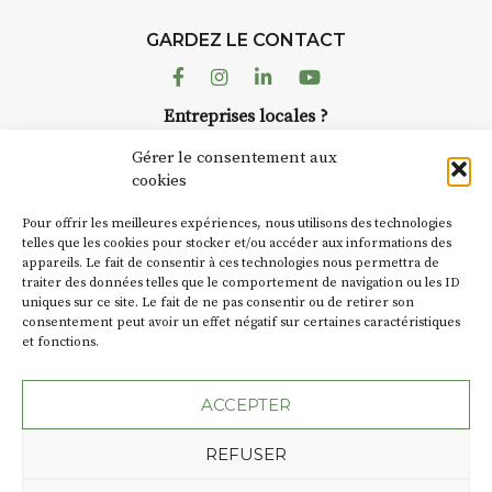
avez ouvert une galerie à
Auzon…
GARDEZ LE CONTACT
Facebook
Instagram
Linkedin
Youtube
Bernard TURLE Le Fumoir n’est
pas une galerie permanente.
Entreprises locales ?
Chaque année, le 1er dimanche
Nous avons des solutions pubs pour vous.
d’août, l’association
Gérer le consentement aux
AuzonToujours
organise
Arts
cookies
dans le village
. Des artistes et
NEWSLETTER
Pour offrir les meilleures expériences, nous utilisons des technologies
artisans investissent les rues, les
Suivez toute l'actu de Strada
telles que les cookies pour stocker et/ou accéder aux informations des
caves, les granges d’Auzon. Le
appareils. Le fait de consentir à ces technologies nous permettra de
Fumoir est l’un de ces espaces
traiter des données telles que le comportement de navigation ou les ID
temporaires d’accueil de la
uniques sur ce site. Le fait de ne pas consentir ou de retirer son
culture. Il s’associe également à
consentement peut avoir un effet négatif sur certaines caractéristiques
et fonctions.
d’autres activités culturelles de
NOUS CONTACTER
la Petite Cité de Caractère. Par
exemple, l’installation
Cochon
ACCEPTER
Charbon
s’inscrit comme en
« off » du festival d’Auzon 2026
REFUSER
(2 /22 août).
Plan du site
Mentions légales