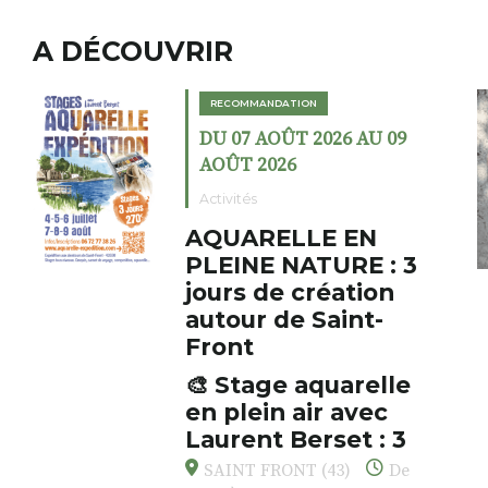
A DÉCOUVRIR
MANDATION
RECOMMANDAT
 AOÛT 2026 AU 09
DU 02 AOÛT
2026
AOÛT 2026
s
Expositions
RELLE EN
Cochon c
E NATURE : 3
fumoir
 de création
Le Fumoir est 
r de Saint-
cabinet de cur
initiateur, Ber
s’amuse à donn
age aquarelle
AUZON (43) 
associations fe
ein air avec
Fumoir
drôles, parfoi
nt Berset : 3
oeuvres éclecti
 pour respirer,
avec les histo
 FRONT (43)
De