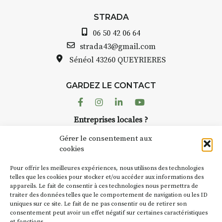
STRADA Berna
ramme :
avez ouvert un
STRADA
dez-vous au point de
Auzon…
06 50 42 06 64
h : croquis et aquarelle
Bernard TURLE
strada43@gmail.com
pas une galer
Sénéol
43260 QUEYRIERES
que sur place (repas à
Chaque année,
arge)
d’août, l’assoc
7h30 : reprise sur
GARDEZ LE CONTACT
AuzonToujour
 changement de décor
dans le village
Facebook
Instagram
Linkedin
Youtube
artisans invest
temps se gâte : un atelier
Entreprises locales ?
caves, les gra
ermettra de continuer à
Nous avons des solutions pubs pour vous.
Fumoir est l’u
Gérer le consentement aux
temporaires d’
cookies
culture. Il s’a
de 90€/jour
(soit
270€
NEWSLETTER
d’autres activi
rs
)
Pour offrir les meilleures expériences, nous utilisons des technologies
la Petite Cité 
Suivez toute l'actu de Strada
telles que les cookies pour stocker et/ou accéder aux informations des
 8 personnes – sans
appareils. Le fait de consentir à ces technologies nous permettra de
exemple, l’ins
complète
traiter des données telles que le comportement de navigation ou les ID
Charbon
s’ins
uniques sur ce site. Le fait de ne pas consentir ou de retirer son
« off » du fest
r l’accompagnement et
consentement peut avoir un effet négatif sur certaines caractéristiques
(2 /22 août).
et fonctions.