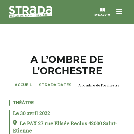
Menu
STRADA N°73
STRADA
MAGAZINES
A L’OMBRE DE
L’ORCHESTRE
NOS THÈMES
ACCUEIL
STRADA’DATES
A l’ombre de l’orchestre
STRADA’DATES
THÉÂTRE
ALTER STRADA
Le 30 avril 2022
ROSÉE DE MAI
Le PAX 27 rue Elisée Reclus 42000 Saint-
Etienne