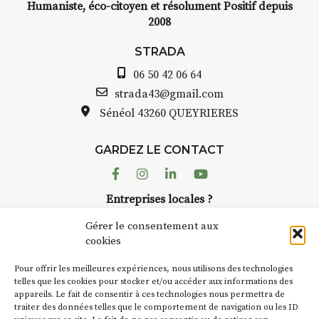
Humaniste, éco-citoyen et résolument Positif depuis
2008
STRADA Bernard Turle, vous
avez ouvert une galerie à
STRADA
Auzon…
06 50 42 06 64
Bernard TURLE Le Fumoir n’est
strada43@gmail.com
pas une galerie permanente.
Sénéol
43260 QUEYRIERES
Chaque année, le 1er dimanche
d’août, l’association
GARDEZ LE CONTACT
AuzonToujours
organise
Arts
dans le village
. Des artistes et
Facebook
Instagram
Linkedin
Youtube
artisans investissent les rues, les
Entreprises locales ?
caves, les granges d’Auzon. Le
Nous avons des solutions pubs pour vous.
Fumoir est l’un de ces espaces
Gérer le consentement aux
temporaires d’accueil de la
cookies
culture. Il s’associe également à
NEWSLETTER
d’autres activités culturelles de
Pour offrir les meilleures expériences, nous utilisons des technologies
la Petite Cité de Caractère. Par
Suivez toute l'actu de Strada
telles que les cookies pour stocker et/ou accéder aux informations des
appareils. Le fait de consentir à ces technologies nous permettra de
exemple, l’installation
Cochon
traiter des données telles que le comportement de navigation ou les ID
Charbon
s’inscrit comme en