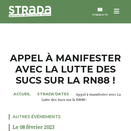
Menu
STRADA N°73
STRADA
MAGAZINES
APPEL À MANIFESTER
AVEC LA LUTTE DES
NOS THÈMES
SUCS SUR LA RN88 !
STRADA’DATES
ACCUEIL
STRADA’DATES
Appel à manifester avec La
Lutte des Sucs sur la RN88 !
ALTER STRADA
AUTRES ÉVÉNEMENTS
ROSÉE DE MAI
Le 08 février 2023