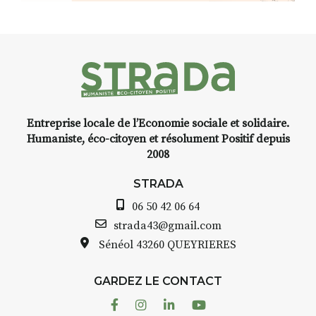
installation temporaire vous
livre une raison de plus d’aller
faire un tour dans la cité
médiévale du Brivadois cet été.
Entreprise locale de l’Economie sociale et solidaire.
INTERVIEW
Humaniste, éco-citoyen et résolument Positif depuis
2008
STRADA Bernard Turle, vous
avez ouvert une galerie à
STRADA
Auzon…
06 50 42 06 64
Bernard TURLE Le Fumoir n’est
strada43@gmail.com
pas une galerie permanente.
Sénéol
43260 QUEYRIERES
Chaque année, le 1er dimanche
d’août, l’association
GARDEZ LE CONTACT
AuzonToujours
organise
Arts
dans le village
. Des artistes et
Facebook
Instagram
Linkedin
Youtube