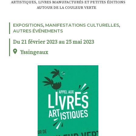
ARTISTIQUES, LIVRES MANUFACTURÉS ET PETITES ÉDITIONS
AUTOUR DE LA COULEUR VERTE
RECHERCHER
S'ABONNER
EXPOSITIONS
,
MANIFESTATIONS CULTURELLES
,
S'INSCRIRE À LA NEWSLETTER
AUTRES ÉVÉNEMENTS
Du 21 février 2023 au 25 mai 2023
FACEBOOK
INSTAGRAM
LINKEDIN
YOUTUBE
Yssingeaux