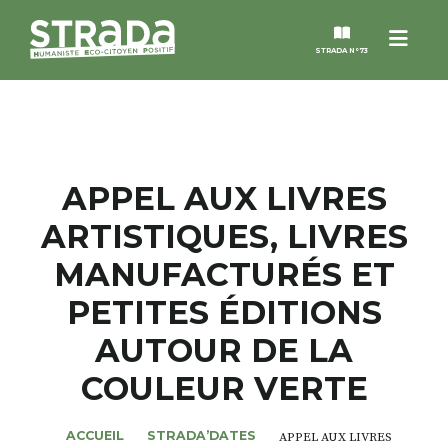
Menu
STRADA N°73
STRADA
MAGAZINES
APPEL AUX LIVRES
ARTISTIQUES, LIVRES
NOS THÈMES
MANUFACTURÉS ET
STRADA’DATES
PETITES ÉDITIONS
AUTOUR DE LA
ALTER STRADA
COULEUR VERTE
ROSÉE DE MAI
ACCUEIL
STRADA’DATES
APPEL AUX LIVRES