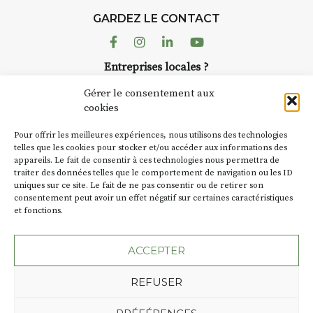
tre charge)
d’août, l
h30 – 17h30 : reprise sur
GARDEZ LE CONTACT
AuzonTo
ace ou changement de décor
dans le 
Facebook
Instagram
Linkedin
Youtube
artisans 
si le temps se gâte : un atelier
Entreprises locales ?
caves, l
rité permettra de continuer à
Nous avons des solutions pubs pour vous.
Fumoir e
er.
Gérer le consentement aux
temporai
cookies
culture.
partir de 90€/jour
(soit
270€
NEWSLETTER
d’autres 
 3 jours
)
Pour offrir les meilleures expériences, nous utilisons des technologies
la Petit
Suivez toute l'actu de Strada
telles que les cookies pour stocker et/ou accéder aux informations des
nimum 8 personnes – sans
appareils. Le fait de consentir à ces technologies nous permettra de
exemple,
nsion complète
traiter des données telles que le comportement de navigation ou les ID
Charbo
uniques sur ce site. Le fait de ne pas consentir ou de retirer son
« off » 
ix pour l’accompagnement et
consentement peut avoir un effet négatif sur certaines caractéristiques
(2 /22 ao
enseignement, repas à votre
et fonctions.
NOUS CONTACTER
arge. (Pique-nique 😉
SA D’où 
ACCEPTER
Dates au choix :
BT C’est
4-5-6 juillet
REFUSER
les acte
7-8-9 août
Jusqu’à 
Plan du site
Mentions légales