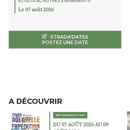
ECOLOGIE
,
AUTRES ÉVÉNEMENTS
Le 07 août 2026
STRADA'DATES
POSTEZ UNE DATE
A DÉCOUVRIR
RECOMMANDATION
RECOM
DU 07 AOÛT 2026 AU 09
DU 02