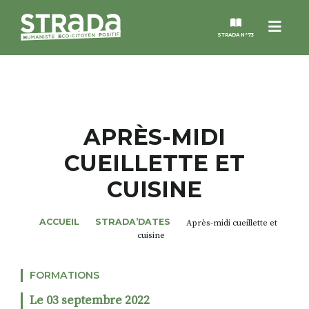
Menu
STRADA N°73
STRADA
MAGAZINES
APRÈS-MIDI
CUEILLETTE ET
NOS THÈMES
CUISINE
STRADA’DATES
ACCUEIL
STRADA’DATES
Après-midi cueillette et
cuisine
ALTER STRADA
FORMATIONS
ROSÉE DE MAI
Le 03 septembre 2022