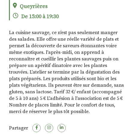
Queyrières
De 15:00 à 19:30
RECHERCHER
S'ABONNER
S'INSCRIRE À LA NEWSLETTER
La cuisine sauvage, ce n'est pas seulement manger
des salades. Elle offre une réelle variété de plats et
FACEBOOK
INSTAGRAM
LINKEDIN
YOUTUBE
permet la découverte de saveurs étonnantes voire
même exotiques. l'après-midi, on apprend à
reconnaître et cueillir les plantes sauvages puis on
prépare un apéritif dinatoire avec les plantes
trouvées. L'atelier se termine par la dégustation des
plats préparés. Les produits utilisés sont bio et les
plats végétariens. Ils peuvent être sur demande, sans
gluten, sans lactose. Tarif 32 €/ enfant (accompagné
de 5 à 10 ans) 5 € L'adhésion à l'association est de 5 €
Nombre de places limité. Pour le confort de tous,
merci de réserver le plus tôt possible.
Partager