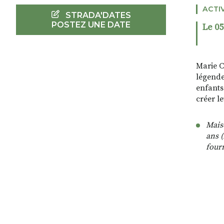
ACTI
STRADA'DATES
POSTEZ UNE DATE
Le 05
Marie C
légende
enfants
créer l
Maiso
ans 
fourn