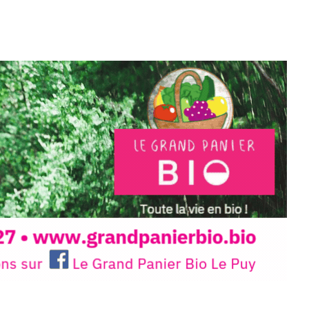
ariations.de.couleurs.(de
e.sarcasme et facétie.
 en off du festival d’Auzon, cette
llation temporaire vous livre une
plus d’aller faire un tour dans la cité
du Brivadois cet été.
INTERVIEW
rnard Turle, vous avez ouvert une
 Auzon…