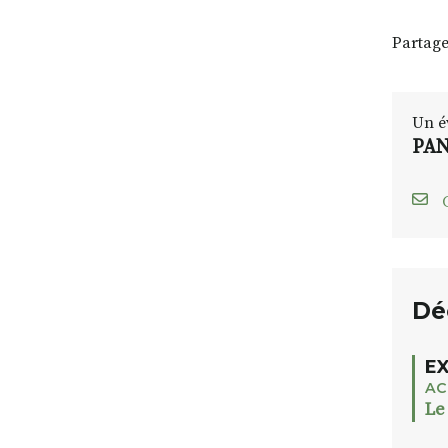
Partage
Un é
PAN
C
Dé
EX
AC
Le