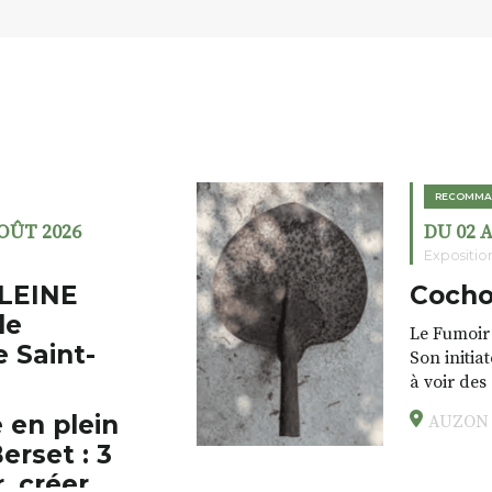
RECOMMA
AOÛT 2026
DU 02 
Expositio
LEINE
Cocho
de
Le Fumoir 
e Saint-
Son initia
à voir des
drôles, pa
 en plein
AUZON (
éclectique
erset : 3
foutraques
l’installa
, créer,