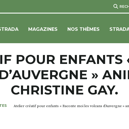
REC
STRADA
MAGAZINES
NOS THÈMES
STRADA
IF POUR ENFANTS
D’AUVERGNE » AN
CHRISTINE GAY.
TES
Atelier créatif pour enfants « Raconte moi les volcans d’Auvergne » a