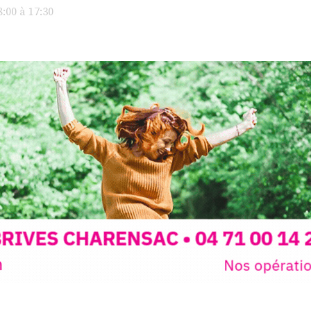
avec les.v
:00 à 17:30
peau).entr
ps… de ralentir,
auté des
Programmée
expo-insta
raison de 
opose un
stage
médiévale 
sible
à tous les
l
t
, à seulement
30
rez à capturer
position,
ybride.
STRADA Be
épart
galerie à
e sur site