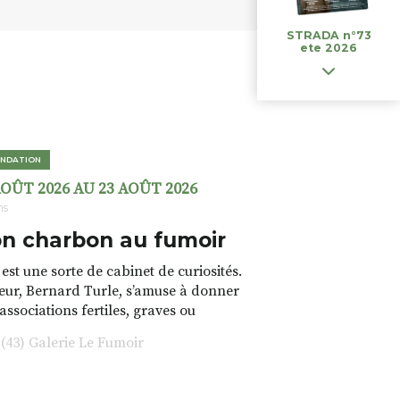
STRADA n°73
ete 2026
NDATION
AOÛT 2026 AU 23 AOÛT 2026
ns
n charbon au fumoir
est une sorte de cabinet de curiosités.
teur, Bernard Turle, s’amuse à donner
 associations fertiles, graves ou
rfois fumeuses. Des oeuvres
43) Galerie Le Fumoir
s font. liens avec les histoires un peu
 du lieu (on ne spoile pas). Quant à
tion.Cochon Charbon, elle joue