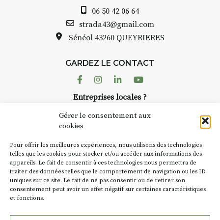
exemple, l’installation
Cochon
06 50 42 06 64
Charbon
s’inscrit comme en
INTERVIEW
« off » du festival d’Auzon 2026
strada43@gmail.com
(2 /22 août).
Sénéol
43260 QUEYRIERES
STRADA Bernard Turle, vous
avez ouvert une galerie à
SA D’où vient le nom :
Fumoir
?
Auzon…
GARDEZ LE CONTACT
BT C’est le terme employé dans
Facebook
Instagram
Linkedin
Youtube
Bernard TURLE Le Fumoir n’est
les actes de propriété du lieu.
pas une galerie permanente.
Jusqu’à la fin du XXe siècle,
Entreprises locales ?
Chaque année, le 1er dimanche
c’était un saloir et
Nous avons des solutions pubs pour vous.
d’août, l’association
Gérer le consentement aux
précédemment ç’avait été un
AuzonToujours
organise
Arts
cookies
fumoir. On y salait et fumait
dans le village
. Des artistes et
NEWSLETTER
saucissons et jambons.
Pour offrir les meilleures expériences, nous utilisons des technologies
artisans investissent les rues, les
Suivez toute l'actu de Strada
telles que les cookies pour stocker et/ou accéder aux informations des
caves, les granges d’Auzon. Le
SA Le « Cochon » du titre de
appareils. Le fait de consentir à ces technologies nous permettra de
Fumoir est l’un de ces espaces
l’exposition a-t-il un lien avec
traiter des données telles que le comportement de navigation ou les ID
temporaires d’accueil de la
cela ?
uniques sur ce site. Le fait de ne pas consentir ou de retirer son
culture. Il s’associe également à
consentement peut avoir un effet négatif sur certaines caractéristiques
et fonctions.
d’autres activités culturelles de
BT C’est l’un des liens, oui. Il en
NOUS CONTACTER
la Petite Cité de Caractère. Par
existe d’autres. J’aime les