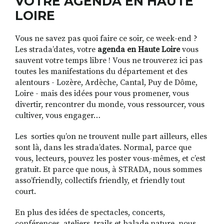
VOTRE AGENDA EN HAUTE
LOIRE
Vous ne savez pas quoi faire ce soir, ce week-end ?
RECHERCHER
S'ABONNER
Les strada’dates, votre
agenda en Haute Loire
vous
S'INSCRIRE À LA NEWSLETTER
sauvent votre temps libre ! Vous ne trouverez ici pas
FACEBOOK
INSTAGRAM
LINKEDIN
YOUTUBE
toutes les manifestations du département et des
alentours - Lozère, Ardèche, Cantal, Puy de Dôme,
Loire - mais des idées pour vous promener, vous
divertir, rencontrer du monde, vous ressourcer, vous
cultiver, vous engager…
Les sorties qu’on ne trouvent nulle part ailleurs, elles
sont là, dans les strada’dates. Normal, parce que
vous, lecteurs, pouvez les poster vous-mêmes, et c’est
gratuit. Et parce que nous, à STRADA, nous sommes
asso’friendly, collectifs friendly, et friendly tout
court.
En plus des idées de spectacles, concerts,
conférences, ateliers, trails et balade nature, nous