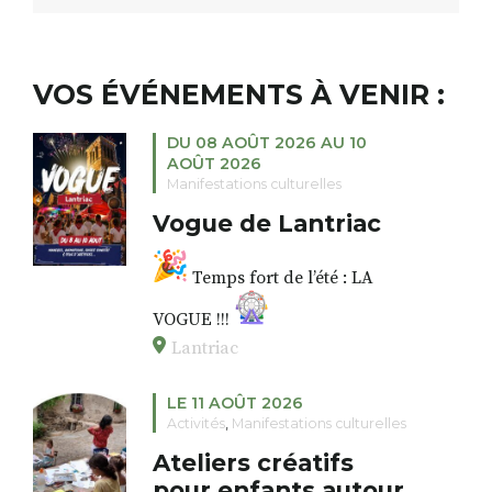
VOS ÉVÉNEMENTS À VENIR :
DU 08 AOÛT 2026 AU 10
AOÛT 2026
Manifestations culturelles
Vogue de Lantriac
Temps fort de l’été : LA
VOGUE !!!
Lantriac
Préparez-vous à vivre un week-
end 100 % festif avec Fest’In
LE 11 AOÛT 2026
Lantri et les associations
Activités
,
Manifestations culturelles
lantriacoises. Ambiance, rires et
Ateliers créatifs
bonne humeur seront au
rendez-vous… impossible de
pour enfants autour