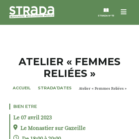
Menu
STRADA N°73
STRADA
MAGAZINES
ATELIER « FEMMES
RELIÉES »
NOS THÈMES
ACCUEIL
STRADA’DATES
Atelier « Femmes Reliées »
STRADA’DATES
BIEN ETRE
ALTER STRADA
Le 07 avril 2023
ROSÉE DE MAI
Le Monastier sur Gazeille