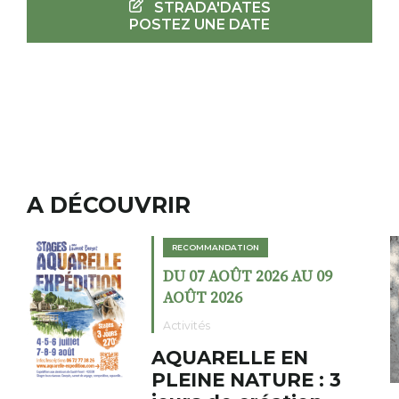
STRADA'DATES
POSTEZ UNE DATE
A DÉCOUVRIR
RECOMMANDATION
09
DU 02 AOÛT 2026 AU 23
AOÛT 2026
Expositions
Cochon charbon au
 3
fumoir