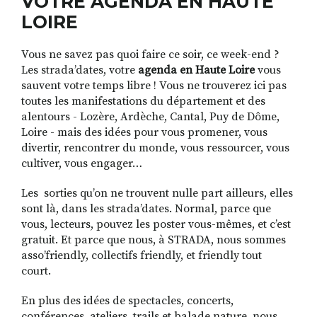
VOTRE AGENDA EN HAUTE
LOIRE
Vous ne savez pas quoi faire ce soir, ce week-end ?
RECHERCHER
S'ABONNER
Les strada’dates, votre
agenda en Haute Loire
vous
S'INSCRIRE À LA NEWSLETTER
sauvent votre temps libre ! Vous ne trouverez ici pas
FACEBOOK
INSTAGRAM
LINKEDIN
YOUTUBE
toutes les manifestations du département et des
alentours - Lozère, Ardèche, Cantal, Puy de Dôme,
Loire - mais des idées pour vous promener, vous
divertir, rencontrer du monde, vous ressourcer, vous
cultiver, vous engager…
Les sorties qu’on ne trouvent nulle part ailleurs, elles
sont là, dans les strada’dates. Normal, parce que
vous, lecteurs, pouvez les poster vous-mêmes, et c’est
gratuit. Et parce que nous, à STRADA, nous sommes
asso’friendly, collectifs friendly, et friendly tout
court.
En plus des idées de spectacles, concerts,
conférences, ateliers, trails et balade nature, nous