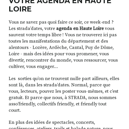
VOTRE AGENDA EN HAUTE
LOIRE
Vous ne savez pas quoi faire ce soir, ce week-end ?
RECHERCHER
S'ABONNER
Les strada’dates, votre
agenda en Haute Loire
vous
S'INSCRIRE À LA NEWSLETTER
sauvent votre temps libre ! Vous ne trouverez ici pas
FACEBOOK
INSTAGRAM
LINKEDIN
YOUTUBE
toutes les manifestations du département et des
alentours - Lozère, Ardèche, Cantal, Puy de Dôme,
Loire - mais des idées pour vous promener, vous
divertir, rencontrer du monde, vous ressourcer, vous
cultiver, vous engager…
Les sorties qu’on ne trouvent nulle part ailleurs, elles
sont là, dans les strada’dates. Normal, parce que
vous, lecteurs, pouvez les poster vous-mêmes, et c’est
gratuit. Et parce que nous, à STRADA, nous sommes
asso’friendly, collectifs friendly, et friendly tout
court.
En plus des idées de spectacles, concerts,
conférences, ateliers, trails et balade nature, nous