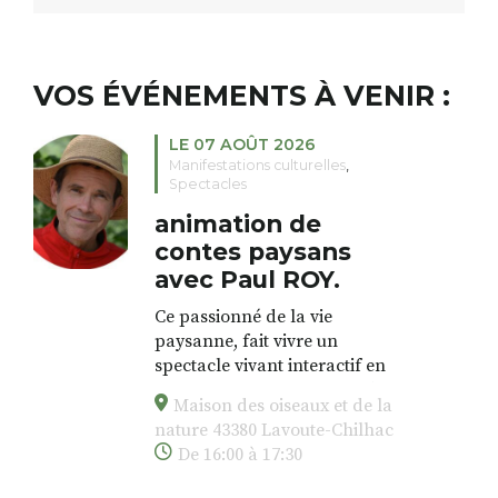
VOS ÉVÉNEMENTS À VENIR :
LE 07 AOÛT 2026
Manifestations culturelles
,
Spectacles
animation de
contes paysans
avec Paul ROY.
Ce passionné de la vie
paysanne, fait vivre un
spectacle vivant interactif en
proposant une animation dans
Maison des oiseaux et de la
l’esprit des veillées, en
nature 43380 Lavoute-Chilhac
chansons, en contes, à partir de
De 16:00 à 17:30
vieux outils de la paysannerie,
des forestiers, et de la vie