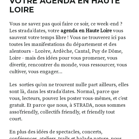
VOTRE AGENDA EN HAUTE
LOIRE
Vous ne savez pas quoi faire ce soir, ce week-end ?
RECHERCHER
S'ABONNER
Les strada’dates, votre
agenda en Haute Loire
vous
S'INSCRIRE À LA NEWSLETTER
sauvent votre temps libre ! Vous ne trouverez ici pas
FACEBOOK
INSTAGRAM
LINKEDIN
YOUTUBE
toutes les manifestations du département et des
alentours - Lozère, Ardèche, Cantal, Puy de Dôme,
Loire - mais des idées pour vous promener, vous
divertir, rencontrer du monde, vous ressourcer, vous
cultiver, vous engager…
Les sorties qu’on ne trouvent nulle part ailleurs, elles
sont là, dans les strada’dates. Normal, parce que
vous, lecteurs, pouvez les poster vous-mêmes, et c’est
gratuit. Et parce que nous, à STRADA, nous sommes
asso’friendly, collectifs friendly, et friendly tout
court.
En plus des idées de spectacles, concerts,
conférences, ateliers, trails et balade nature, nous