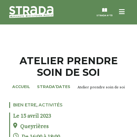
Menu
STRADA N°73
STRADA
MAGAZINES
ATELIER PRENDRE
SOIN DE SOI
NOS THÈMES
ACCUEIL
STRADA’DATES
Atelier prendre soin de soi
STRADA’DATES
BIEN ETRE
,
ACTIVITÉS
ALTER STRADA
Le 15 avril 2023
ROSÉE DE MAI
Queyrières