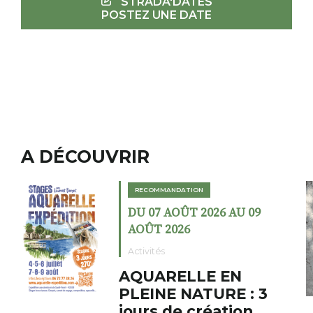
STRADA'DATES
POSTEZ UNE DATE
A DÉCOUVRIR
RECOMMANDATION
 AU 09
DU 02 AOÛT 2026 AU 2
AOÛT 2026
Expositions
EN
Cochon charbon 
E : 3
fumoir
tion