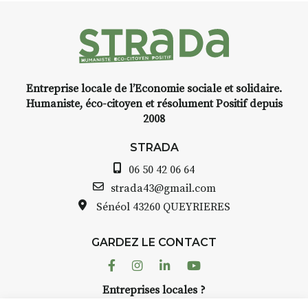
médiévale du Brivadois cet été.
nt
Entreprise locale de l’Economie sociale et solidaire.
,
INTERVIEW
Humaniste, éco-citoyen et résolument Positif depuis
2008
STRADA Bernard Turle, vous
avez ouvert une galerie à
STRADA
Auzon…
06 50 42 06 64
lle
Bernard TURLE Le Fumoir n’est
strada43@gmail.com
pas une galerie permanente.
Sénéol
43260 QUEYRIERES
à
Chaque année, le 1er dimanche
d’août, l’association
GARDEZ LE CONTACT
AuzonToujours
organise
Arts
r
dans le village
. Des artistes et
Facebook
Instagram
Linkedin
Youtube
artisans investissent les rues, les
er
Entreprises locales ?
caves, les granges d’Auzon. Le
 à
Nous avons des solutions pubs pour vous.