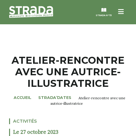
Menu
STRADA N°73
STRADA
MAGAZINES
ATELIER-RENCONTRE
AVEC UNE AUTRICE-
NOS THÈMES
ILLUSTRATRICE
STRADA’DATES
ACCUEIL
STRADA’DATES
Atelier-rencontre avec une
autrice-illustratrice
ALTER STRADA
ACTIVITÉS
ROSÉE DE MAI
Le 27 octobre 2023