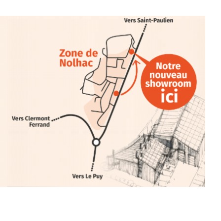
 en off du festival d’Auzon, cette
llation temporaire vous livre une
plus d’aller faire un tour dans la cité
du Brivadois cet été.
INTERVIEW
rnard Turle, vous avez ouvert une
 Auzon…
URLE Le Fumoir n’est pas une galerie