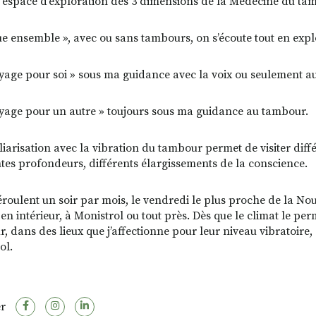
n espace d’exploration des 3 dimensions de la Médecine du ta
ue ensemble », avec ou sans tambours, on s’écoute tout en expl
yage pour soi » sous ma guidance avec la voix ou seulement a
yage pour un autre » toujours sous ma guidance au tambour.
liarisation avec la vibration du tambour permet de visiter diff
ntes profondeurs, différents élargissements de la conscience.
déroulent un soir par mois, le vendredi le plus proche de la Nou
 en intérieur, à Monistrol ou tout près. Dès que le climat le pe
r, dans des lieux que j’affectionne pour leur niveau vibratoire,
ol.
r