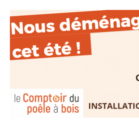
d’observer, et de peindre la be
paysages de Haute-Loire ?
Cet été,
Laurent Berset
vous pr
d’aquarelle en extérieur
, acces
niveaux
, dans un cadre nature
inspirant
autour de Saint-Fron
minutes du Puy-en-Velay
.
Pendant
3 jours
, vous apprend
l’instant :
Croquis, carnet de voyage, com
aquarelle, encre, ou contenu h
Le programme :
8h : rendez-vous au point de d
8h30 – 12h : croquis et aquarell
pique-nique sur place (repas à
13h30 – 17h30 : reprise sur pla