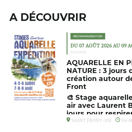
A DÉCOUVRIR
RECOMMANDATION
DU 07 AOÛT 2026 AU 09 
Activités
AQUARELLE EN P
NATURE : 3 jours 
création autour d
Front
🎨 Stage aquarelle
air avec Laurent B
jours pour respirer
s’émerveiller
SAINT FRONT (43)
De 08
Et si vous preniez enfin le tem