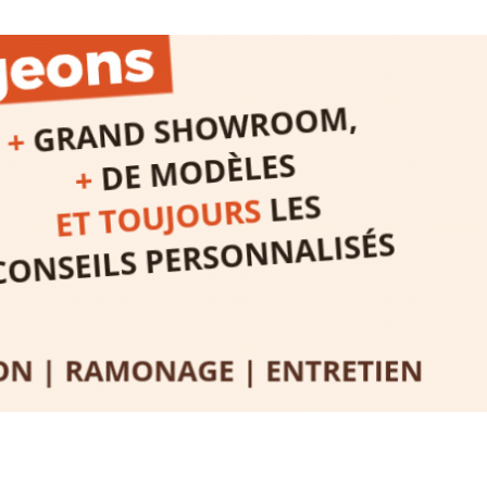
auté des
Programmée
expo-insta
raison de 
opose un
stage
médiévale 
sible
à tous les
l
t
, à seulement
30
rez à capturer
position,
ybride.
STRADA Be
épart
galerie à
e sur site
 votre charge)
Bernard T
ce ou