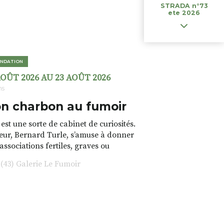
STRADA n°73
ete 2026
NDATION
AOÛT 2026 AU 23 AOÛT 2026
ns
n charbon au fumoir
est une sorte de cabinet de curiosités.
teur, Bernard Turle, s’amuse à donner
 associations fertiles, graves ou
rfois fumeuses. Des oeuvres
43) Galerie Le Fumoir
s font. liens avec les histoires un peu
 du lieu (on ne spoile pas). Quant à
tion.Cochon Charbon, elle joue
ariations.de.couleurs.(de
e.sarcasme et facétie.