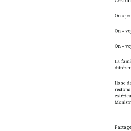
C’est u
On « jo
On « vo
On « vo
La fami
différe
Ils se 
restons
extérieu
Monistr
Partage