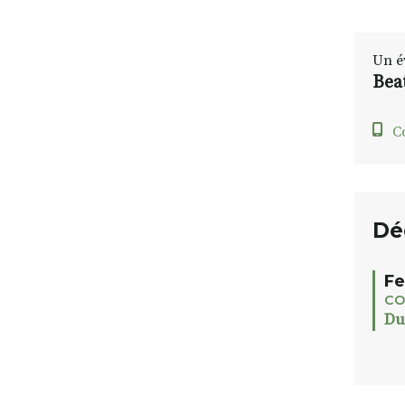
Un é
Bea
C
Dé
Fe
CO
Du