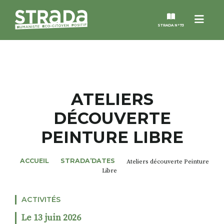
Menu
STRADA N°73
STRADA
MAGAZINES
ATELIERS
DÉCOUVERTE
NOS THÈMES
PEINTURE LIBRE
STRADA’DATES
ACCUEIL
STRADA’DATES
Ateliers découverte Peinture
Libre
ALTER STRADA
ACTIVITÉS
ROSÉE DE MAI
Le 13 juin 2026