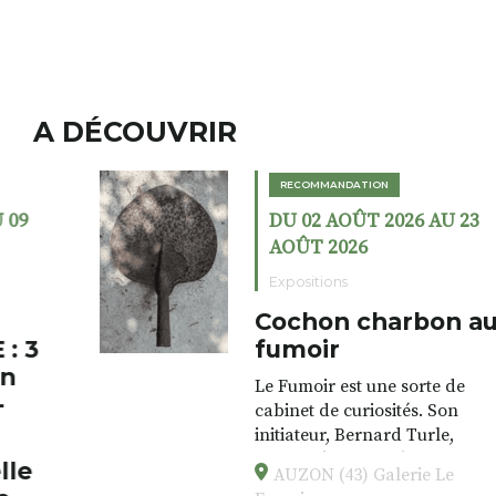
A DÉCOUVRIR
RECOMMANDATION
DU 02 AOÛT 2026 AU 23
AOÛT 2026
Expositions
Cochon charbon au
fumoir
Le Fumoir est une sorte de
cabinet de curiosités. Son
initiateur, Bernard Turle,
s’amuse à donner à voir des
AUZON (43) Galerie Le
associations fertiles, graves ou