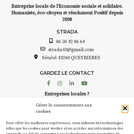
Entreprise locale de l’Economie sociale et solidaire.
INTERVIEW
Humaniste, éco-citoyen et résolument Positif depuis
2008
STRADA Bernard Turle, vous
avez ouvert une galerie à
STRADA
Auzon…
06 50 42 06 64
Bernard TURLE Le Fumoir n’est
strada43@gmail.com
pas une galerie permanente.
Sénéol
43260 QUEYRIERES
Chaque année, le 1er dimanche
d’août, l’association
GARDEZ LE CONTACT
AuzonToujours
organise
Arts
dans le village
. Des artistes et
Facebook
Instagram
Linkedin
Youtube
artisans investissent les rues, les
Entreprises locales ?
caves, les granges d’Auzon. Le
Nous avons des solutions pubs pour vous.
Fumoir est l’un de ces espaces
Gérer le consentement aux
temporaires d’accueil de la
cookies
culture. Il s’associe également à
NEWSLETTER
d’autres activités culturelles de
Pour offrir les meilleures expériences, nous utilisons des technologies
la Petite Cité de Caractère. Par
Suivez toute l'actu de Strada
telles que les cookies pour stocker et/ou accéder aux informations des
appareils. Le fait de consentir à ces technologies nous permettra de