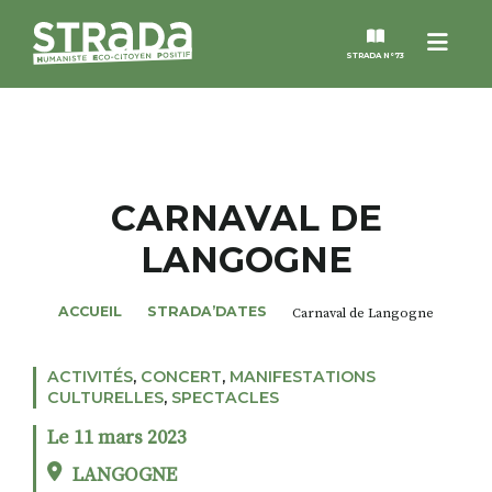
Menu
STRADA N°73
STRADA
MAGAZINES
CARNAVAL DE
LANGOGNE
NOS THÈMES
ACCUEIL
STRADA’DATES
Carnaval de Langogne
STRADA’DATES
ACTIVITÉS
,
CONCERT
,
MANIFESTATIONS
ALTER STRADA
CULTURELLES
,
SPECTACLES
Le 11 mars 2023
ROSÉE DE MAI
LANGOGNE