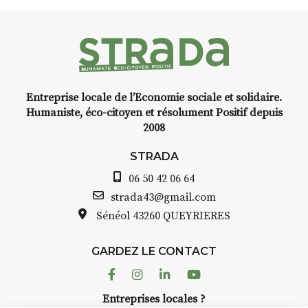
faire un tour dans la cité
médiévale du Brivadois cet été.
Entreprise locale de l’Economie sociale et solidaire.
INTERVIEW
Humaniste, éco-citoyen et résolument Positif depuis
2008
STRADA Bernard Turle, vous
avez ouvert une galerie à
STRADA
Auzon…
06 50 42 06 64
Bernard TURLE Le Fumoir n’est
strada43@gmail.com
pas une galerie permanente.
Sénéol
43260 QUEYRIERES
Chaque année, le 1er dimanche
d’août, l’association
GARDEZ LE CONTACT
AuzonToujours
organise
Arts
dans le village
. Des artistes et
Facebook
Instagram
Linkedin
Youtube
artisans investissent les rues, les
Entreprises locales ?
caves, les granges d’Auzon. Le