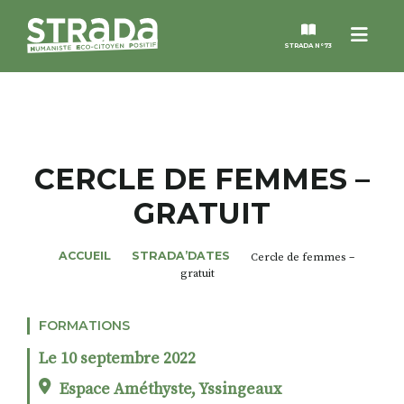
Menu
STRADA N°73
STRADA
MAGAZINES
CERCLE DE FEMMES –
GRATUIT
NOS THÈMES
ACCUEIL
STRADA’DATES
Cercle de femmes –
STRADA’DATES
gratuit
ALTER STRADA
FORMATIONS
Le 10 septembre 2022
ROSÉE DE MAI
Espace Améthyste, Yssingeaux