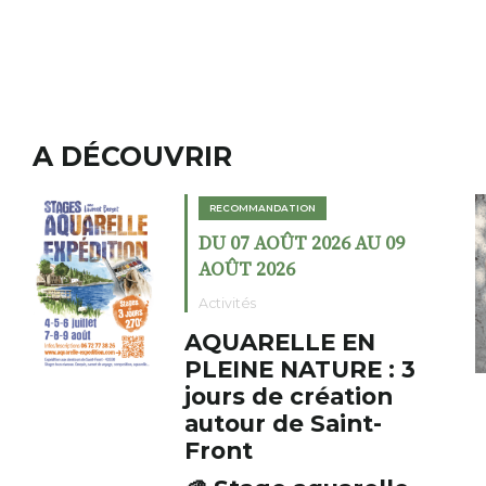
A DÉCOUVRIR
RECOMMANDATION
 09
DU 02 AOÛT 2026 AU 23
AOÛT 2026
Expositions
Cochon charbon a
: 3
fumoir
on
Le Fumoir est une sorte de
-
cabinet de curiosités. Son
initiateur, Bernard Turle,
s’amuse à donner à voir des