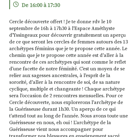
De 16:00 à 17:30
Cercle découverte offert ! ️Je te donne rdv le 10
RECHERCHER
S'ABONNER
septembre de 16h à 17h30 à l'Espace Améthyste
S'INSCRIRE À LA NEWSLETTER
d'Yssingeaux pour découvrir gratuitement un aperçu
de ce que seront les cercles de femmes autours des 13
FACEBOOK
INSTAGRAM
LINKEDIN
YOUTUBE
archétypes féminins que je te propose cette année. Le
chemin que je te propose cette année est d'aller à la
rencontre de ces archétypes qui sont comme le reflet
d'une facette de notre féminité. C'est un moyen de se
relier aux sagesses ancestrales, à l'esprit de la
sororité, d'aller à la rencontre de soi, de sa nature
cyclique, multiple et changeante ! Chaque archétype
sera l'occasion de 2 rencontres mensuelles. Pour ce
Cercle découverte, nous explorerons l'archétype de
la Guérisseuse durant 1h30. Un aperçu de ce qui
t'attend tout au long de l'année. Nous avons toute une
Guérisseuse en nous, eh oui ! L'archétype de la
Guérisseuse vient nous accompagner pour
transformer nos blessures en enseignement sacré.