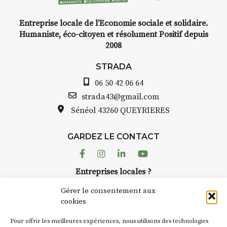
e,
Entreprise locale de l’Economie sociale et solidaire.
encre,
INTERVIEW
Humaniste, éco-citoyen et résolument Positif depuis
2008
STRADA Bernard Turle, vou
avez ouvert une galerie à
STRADA
t de
Auzon…
06 50 42 06 64
quarelle
Bernard TURLE Le Fumoir n’e
strada43@gmail.com
pas une galerie permanente.
Sénéol
43260 QUEYRIERES
epas à
Chaque année, le 1er dimanc
d’août, l’association
ur
GARDEZ LE CONTACT
AuzonToujours
organise
Arts
 décor
dans le village
. Des artistes et
Facebook
Instagram
Linkedin
Youtube
artisans investissent les rues, 
n atelier
Entreprises locales ?
caves, les granges d’Auzon. L
inuer à
Nous avons des solutions pubs pour vous.
Fumoir est l’un de ces espaces
Gérer le consentement aux
temporaires d’accueil de la
cookies
culture. Il s’associe également
t
270€
NEWSLETTER
d’autres activités culturelles d
Pour offrir les meilleures expériences, nous utilisons des technologies