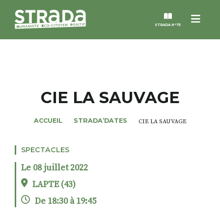
Menu
STRADA N°73
STRADA
MAGAZINES
CIE LA SAUVAGE
NOS THÈMES
ACCUEIL
STRADA’DATES
CIE LA SAUVAGE
STRADA’DATES
SPECTACLES
Le 08 juillet 2022
ALTER STRADA
LAPTE (43)
De 18:30 à 19:45
ROSÉE DE MAI