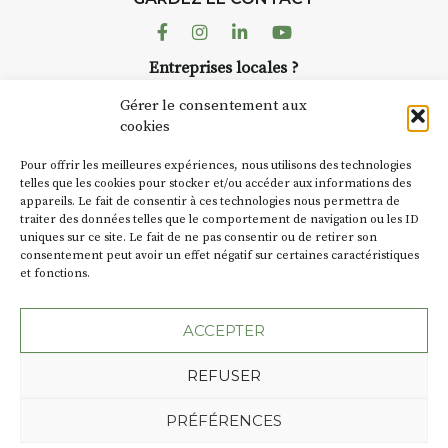
AuzonToujours
organise
Arts
dans le village
. Des artistes et
Facebook
Instagram
Linkedin
Youtube
artisans investissent les rues, les
r
Entreprises locales ?
caves, les granges d’Auzon. Le
à
Nous avons des solutions pubs pour vous.
Fumoir est l’un de ces espaces
Gérer le consentement aux
temporaires d’accueil de la
cookies
culture. Il s’associe également à
NEWSLETTER
d’autres activités culturelles de
Pour offrir les meilleures expériences, nous utilisons des technologies
la Petite Cité de Caractère. Par
Suivez toute l'actu de Strada
telles que les cookies pour stocker et/ou accéder aux informations des
appareils. Le fait de consentir à ces technologies nous permettra de
exemple, l’installation
Cochon
traiter des données telles que le comportement de navigation ou les ID
Charbon
s’inscrit comme en
uniques sur ce site. Le fait de ne pas consentir ou de retirer son
« off » du festival d’Auzon 2026
t
consentement peut avoir un effet négatif sur certaines caractéristiques
(2 /22 août).
et fonctions.
NOUS CONTACTER
SA D’où vient le nom :
Fumoir
?
ACCEPTER
BT C’est le terme employé dans
REFUSER
les actes de propriété du lieu.
Jusqu’à la fin du XXe siècle,
Plan du site
Mentions légales
PRÉFÉRENCES
c’était un saloir et
Politique de confidentialité
précédemment ç’avait été un
Une création de l'Agence Oktopod