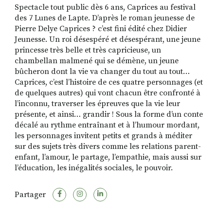
Spectacle tout public dès 6 ans, Caprices au festival
des 7 Lunes de Lapte. D’après le roman jeunesse de
Pierre Delye Caprices ? c’est fini édité chez Didier
RECHERCHER
S'ABONNER
Jeunesse. Un roi désespéré et désespérant, une jeune
S'INSCRIRE À LA NEWSLETTER
princesse très belle et très capricieuse, un
chambellan malmené qui se démène, un jeune
FACEBOOK
INSTAGRAM
LINKEDIN
YOUTUBE
bûcheron dont la vie va changer du tout au tout…
Caprices, c’est l’histoire de ces quatre personnages (et
de quelques autres) qui vont chacun être confronté à
l’inconnu, traverser les épreuves que la vie leur
présente, et ainsi… grandir ! Sous la forme d’un conte
décalé au rythme entraînant et à l’humour mordant,
les personnages invitent petits et grands à méditer
sur des sujets très divers comme les relations parent-
enfant, l’amour, le partage, l’empathie, mais aussi sur
l’éducation, les inégalités sociales, le pouvoir.
Partager