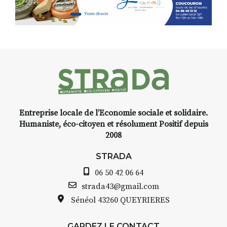
Programmée en off du festival
d’Auzon, cette expo-
l
installation temporaire vous
t
,
livre une raison de plus d’aller
-
faire un tour dans la cité
médiévale du Brivadois cet été.
t
Entreprise locale de l’Economie sociale et solidaire.
INTERVIEW
Humaniste, éco-citoyen et résolument Positif depuis
2008
STRADA Bernard Turle, vous
avez ouvert une galerie à
STRADA
Auzon…
06 50 42 06 64
e
Bernard TURLE Le Fumoir n’est
strada43@gmail.com
pas une galerie permanente.
Sénéol
43260 QUEYRIERES
Chaque année, le 1er dimanche
d’août, l’association
GARDEZ LE CONTACT