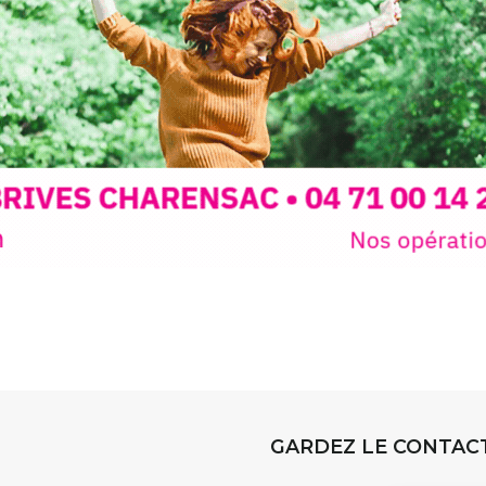
sible
à tous les
l
t
, à seulement
30
rez à capturer
position,
ybride.
STRADA Be
épart
galerie à
e sur site
 votre charge)
Bernard T
ce ou
permanent
d’août, l’
Arts dans l
er abrité
investissen
GARDEZ LE CONTAC
.
d’Auzon. L