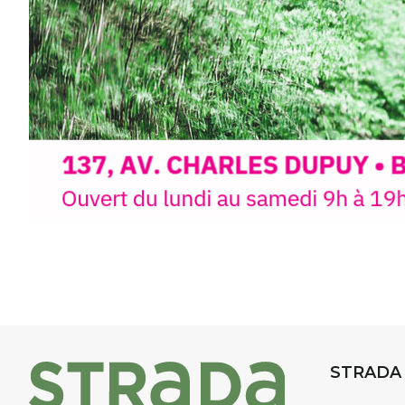
d’aquarelle en extérieur
, acces
niveaux
, dans un cadre nature
inspirant
autour de Saint-Fron
minutes du Puy-en-Velay
.
Pendant
3 jours
, vous apprend
l’instant :
Croquis, carnet de voyage, com
aquarelle, encre, ou contenu h
Le programme :
8h : rendez-vous au point de d
8h30 – 12h : croquis et aquarell
pique-nique sur place (repas à
13h30 – 17h30 : reprise sur pla
changement de décor
Et si le temps se gâte : un ateli
STRADA
permettra de continuer à créer