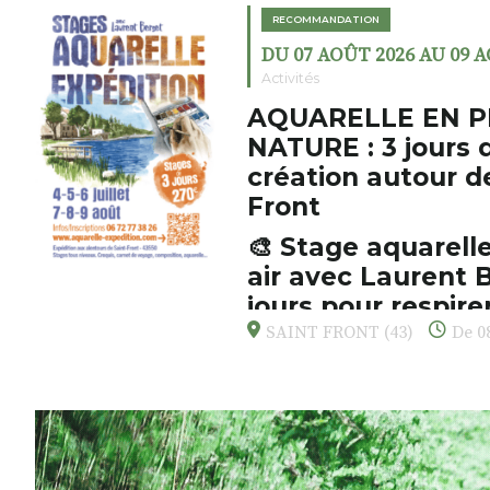
RECOMMANDATION
DU 07 AOÛT 2026 AU 09 
Activités
AQUARELLE EN P
NATURE : 3 jours 
création autour d
Front
🎨 Stage aquarelle
air avec Laurent B
jours pour respirer
s’émerveiller
SAINT FRONT (43)
De 08
Et si vous preniez enfin le tem
d’observer, et de peindre la be
paysages de Haute-Loire ?
Cet été,
Laurent Berset
vous pr