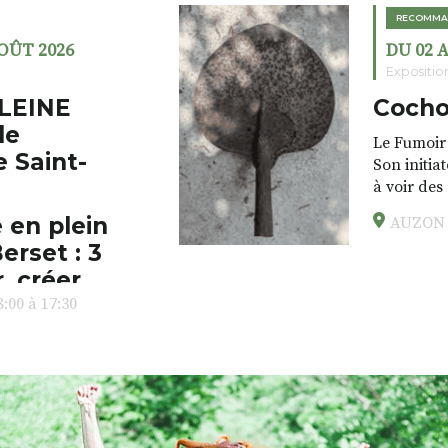
RECOMMA
AOÛT 2026
DU 02 
Expositio
LEINE
Cocho
de
Le Fumoir 
e Saint-
Son initia
à voir des
drôles, pa
 en plein
AUZON (
éclectique
erset : 3
foutraques
l’installa
, créer,
avec les.v
:00 à 17:30
peau).entr
ps… de ralentir,
auté des
Programmée
expo-insta
raison de 
opose un
stage
médiévale 