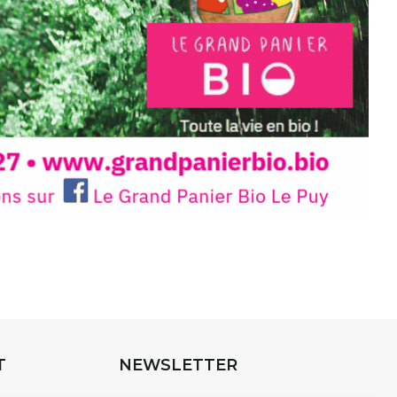
INTERVIEW
rnard Turle, vous avez ouvert une
 Auzon…
URLE Le Fumoir n’est pas une galerie
e. Chaque année, le 1er dimanche
association
AuzonToujours
organise
e village
. Des artistes et artisans
t les rues, les caves, les granges
T
NEWSLETTER
e Fumoir est l’un de ces espaces