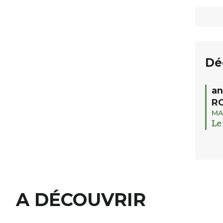
Dé
an
RO
MA
Le
A DÉCOUVRIR