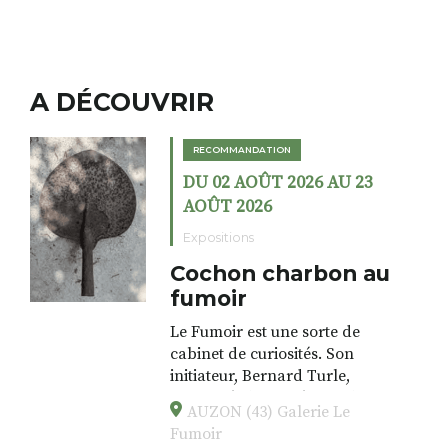
A DÉCOUVRIR
RECOMMANDATION
DU 02 AOÛT 2026 AU 23
AOÛT 2026
Expositions
Cochon charbon au
fumoir
Le Fumoir est une sorte de
cabinet de curiosités. Son
initiateur, Bernard Turle,
s’amuse à donner à voir des
AUZON (43) Galerie Le
associations fertiles, graves ou
Fumoir
drôles, parfois fumeuses. Des