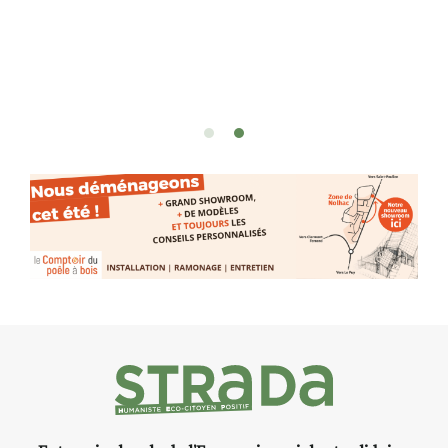
oeuvres éclectiques font. liens
avec les histoires un peu
foutraques du lieu (on ne spoile
pas). Quant à
l’installation.Cochon Charbon,
elle joue
avec les.variations.de.couleurs.
(de peau).entre.sarcasme et
facétie.
Programmée en off du festival
d’Auzon, cette expo-
installation temporaire vous
livre une raison de plus d’aller
faire un tour dans la cité
médiévale du Brivadois cet été.