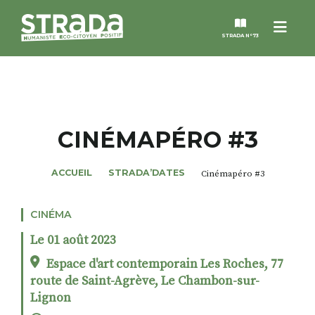
Menu
STRADA N°73
STRADA
MAGAZINES
CINÉMAPÉRO #3
NOS THÈMES
ACCUEIL
STRADA’DATES
Cinémapéro #3
STRADA’DATES
CINÉMA
Le 01 août 2023
ALTER STRADA
Espace d'art contemporain Les Roches, 77
route de Saint-Agrève, Le Chambon-sur-
ROSÉE DE MAI
Lignon