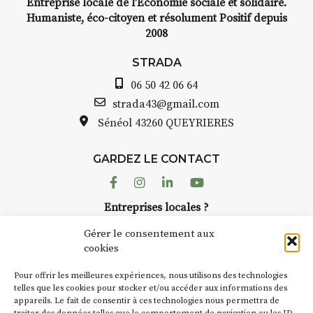
Entreprise locale de l’Economie sociale et solidaire.
INTERVIEW
Humaniste, éco-citoyen et résolument Positif depuis
2008
STRADA Bernard Turle, vous
avez ouvert une galerie à
STRADA
Auzon…
06 50 42 06 64
Bernard TURLE Le Fumoir n’est
strada43@gmail.com
pas une galerie permanente.
Sénéol
43260 QUEYRIERES
Chaque année, le 1er dimanche
d’août, l’association
GARDEZ LE CONTACT
AuzonToujours
organise
Arts
dans le village
. Des artistes et
Facebook
Instagram
Linkedin
Youtube
artisans investissent les rues, les
Entreprises locales ?
caves, les granges d’Auzon. Le
Nous avons des solutions pubs pour vous.
Fumoir est l’un de ces espaces
Gérer le consentement aux
temporaires d’accueil de la
cookies
culture. Il s’associe également à
NEWSLETTER
d’autres activités culturelles de
Pour offrir les meilleures expériences, nous utilisons des technologies
la Petite Cité de Caractère. Par
Suivez toute l'actu de Strada
telles que les cookies pour stocker et/ou accéder aux informations des
appareils. Le fait de consentir à ces technologies nous permettra de
exemple, l’installation
Cochon