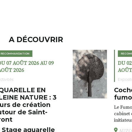
A DÉCOUVRIR
RECOMMANDATION
DU 02 AOÛT 2026 AU 23
AOÛT 2026
Expositions
Cochon charbon au
fumoir
Le Fumoir est une sorte de
cabinet de curiosités. Son
initiateur, Bernard Turle,
s’amuse à donner à voir des
AUZON (43) Galerie Le