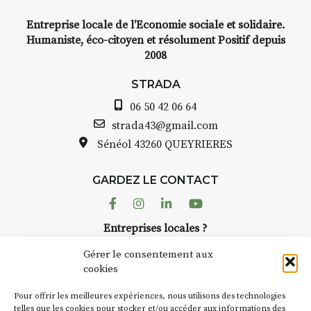
Entreprise locale de l’Economie sociale et solidaire.
INTERVIEW
Humaniste, éco-citoyen et résolument Positif depuis
2008
STRADA Bernard Turle, vous
avez ouvert une galerie à
STRADA
Auzon…
06 50 42 06 64
Bernard TURLE Le Fumoir n’est
strada43@gmail.com
pas une galerie permanente.
Sénéol
43260 QUEYRIERES
Chaque année, le 1er dimanche
d’août, l’association
GARDEZ LE CONTACT
AuzonToujours
organise
Arts
dans le village
. Des artistes et
Facebook
Instagram
Linkedin
Youtube
artisans investissent les rues, les
Entreprises locales ?
caves, les granges d’Auzon. Le
Nous avons des solutions pubs pour vous.
Fumoir est l’un de ces espaces
Gérer le consentement aux
temporaires d’accueil de la
cookies
culture. Il s’associe également à
NEWSLETTER
d’autres activités culturelles de
Pour offrir les meilleures expériences, nous utilisons des technologies
la Petite Cité de Caractère. Par
Suivez toute l'actu de Strada
telles que les cookies pour stocker et/ou accéder aux informations des