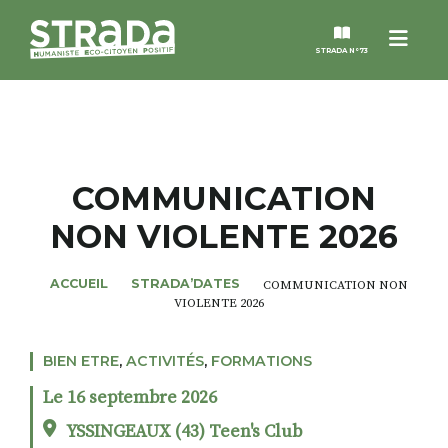
Menu
STRADA N°73
STRADA
MAGAZINES
COMMUNICATION
NON VIOLENTE 2026
NOS THÈMES
ACCUEIL
STRADA’DATES
COMMUNICATION NON
STRADA’DATES
VIOLENTE 2026
ALTER STRADA
BIEN ETRE
,
ACTIVITÉS
,
FORMATIONS
Le 16 septembre 2026
ROSÉE DE MAI
YSSINGEAUX (43) Teen's Club