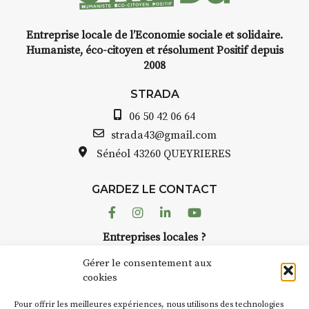
e voyage,
Entreprise locale de l’Economie sociale et solidaire.
elle, encre,
INTERVIEW
Humaniste, éco-citoyen et résolument Positif depuis
e.
2008
STRADA Bernard Turle
avez ouvert une galerie
STRADA
au point de
Auzon…
06 50 42 06 64
is et aquarelle
Bernard TURLE Le Fumo
strada43@gmail.com
pas une galerie perman
Sénéol
43260 QUEYRIERES
lace (repas à
Chaque année, le 1er 
d’août, l’association
prise sur
GARDEZ LE CONTACT
AuzonToujours
organis
ent de décor
dans le village
. Des artis
Facebook
Instagram
Linkedin
Youtube
artisans investissent les
te : un atelier
Entreprises locales ?
caves, les granges d’Au
de continuer à
Nous avons des solutions pubs pour vous.
Fumoir est l’un de ces 
Gérer le consentement aux
temporaires d’accueil d
cookies
culture. Il s’associe ég
ur
(soit
270€
NEWSLETTER
d’autres activités cultur
Pour offrir les meilleures expériences, nous utilisons des technologies