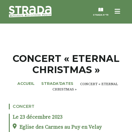
Menu
STRADA N°73
STRADA
MAGAZINES
CONCERT « ETERNAL
CHRISTMAS »
NOS THÈMES
ACCUEIL
STRADA’DATES
CONCERT « ETERNAL
STRADA’DATES
CHRISTMAS »
ALTER STRADA
CONCERT
Le 23 décembre 2023
ROSÉE DE MAI
Eglise des Carmes au Puy en Velay