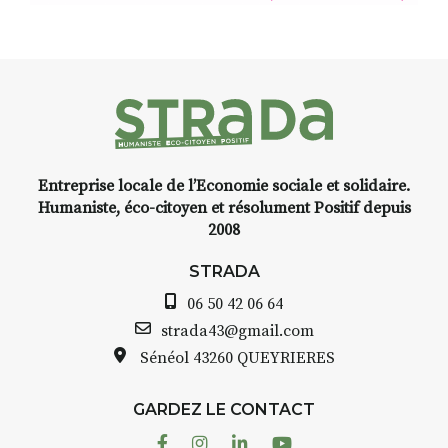
(de peau).entre.sarcasme et
facétie.
Programmée en off du festival
d’Auzon, cette expo-
installation temporaire vous
livre une raison de plus d’aller
faire un tour dans la cité
Entreprise locale de l’Economie sociale et solidaire.
médiévale du Brivadois cet été.
Humaniste, éco-citoyen et résolument Positif depuis
2008
STRADA
06 50 42 06 64
INTERVIEW
strada43@gmail.com
Sénéol
43260 QUEYRIERES
STRADA Bernard Turle, vous
avez ouvert une galerie à
Auzon…
GARDEZ LE CONTACT
Facebook
Instagram
Linkedin
Youtube