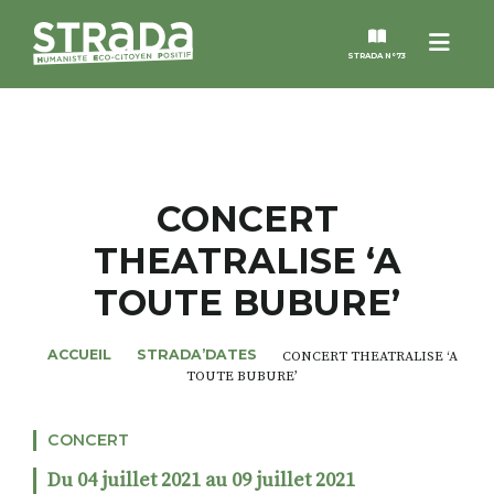
Menu
STRADA N°73
STRADA
MAGAZINES
CONCERT
THEATRALISE ‘A
NOS THÈMES
TOUTE BUBURE’
STRADA’DATES
ACCUEIL
STRADA’DATES
CONCERT THEATRALISE ‘A
TOUTE BUBURE’
ALTER STRADA
CONCERT
ROSÉE DE MAI
Du 04 juillet 2021 au 09 juillet 2021