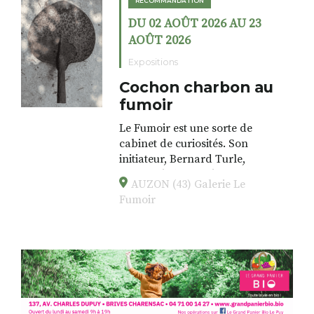
RECOMMANDATION
DU 02 AOÛT 2026 AU 23
AOÛT 2026
Expositions
Cochon charbon au
fumoir
Le Fumoir est une sorte de
cabinet de curiosités. Son
initiateur, Bernard Turle,
s’amuse à donner à voir des
AUZON (43) Galerie Le
associations fertiles, graves ou
Fumoir
drôles, parfois fumeuses. Des
oeuvres éclectiques font. liens
avec les histoires un peu
foutraques du lieu (on ne spoile
pas). Quant à
l’installation.Cochon Charbon,
elle joue
avec les.variations.de.couleurs.