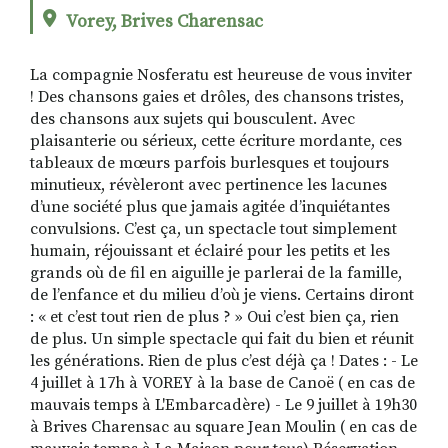
Vorey, Brives Charensac
La compagnie Nosferatu est heureuse de vous inviter
RECHERCHER
S'ABONNER
! Des chansons gaies et drôles, des chansons tristes,
S'INSCRIRE À LA NEWSLETTER
des chansons aux sujets qui bousculent. Avec
FACEBOOK
INSTAGRAM
LINKEDIN
YOUTUBE
plaisanterie ou sérieux, cette écriture mordante, ces
tableaux de mœurs parfois burlesques et toujours
minutieux, révèleront avec pertinence les lacunes
d’une société plus que jamais agitée d’inquiétantes
convulsions. C’est ça, un spectacle tout simplement
humain, réjouissant et éclairé pour les petits et les
grands où de fil en aiguille je parlerai de la famille,
de l’enfance et du milieu d’où je viens. Certains diront
: « et c’est tout rien de plus ? » Oui c’est bien ça, rien
de plus. Un simple spectacle qui fait du bien et réunit
les générations. Rien de plus c’est déjà ça ! Dates : - Le
4 juillet à 17h à VOREY à la base de Canoë ( en cas de
mauvais temps à L'Embarcadère) - Le 9 juillet à 19h30
à Brives Charensac au square Jean Moulin ( en cas de