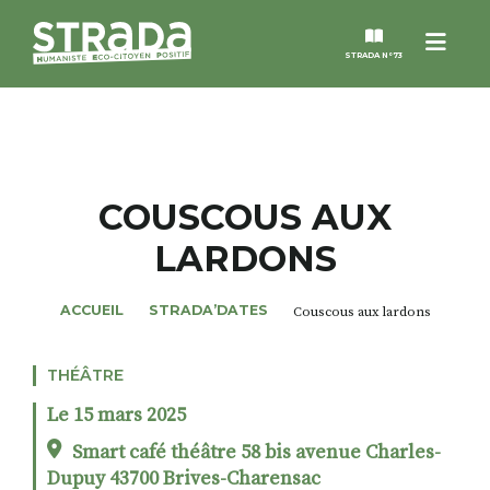
Menu
STRADA N°73
STRADA
MAGAZINES
COUSCOUS AUX
LARDONS
NOS THÈMES
ACCUEIL
STRADA’DATES
Couscous aux lardons
STRADA’DATES
THÉÂTRE
ALTER STRADA
Le 15 mars 2025
ROSÉE DE MAI
Smart café théâtre 58 bis avenue Charles-
Dupuy 43700 Brives-Charensac