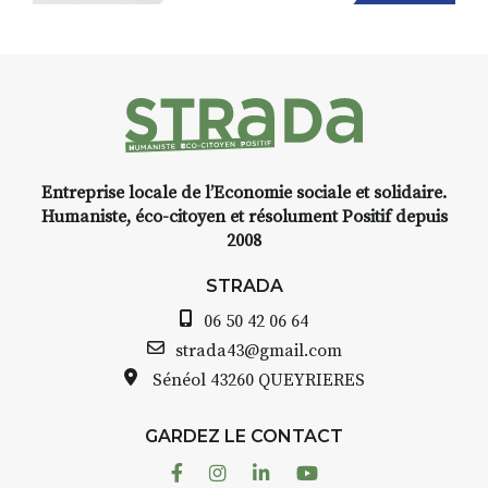
installation temporaire vous
livre une raison de plus d’aller
faire un tour dans la cité
médiévale du Brivadois cet été.
Entreprise locale de l’Economie sociale et solidaire.
INTERVIEW
Humaniste, éco-citoyen et résolument Positif depuis
2008
STRADA Bernard Turle, vous
avez ouvert une galerie à
STRADA
Auzon…
06 50 42 06 64
Bernard TURLE Le Fumoir n’est
strada43@gmail.com
pas une galerie permanente.
Sénéol
43260 QUEYRIERES
Chaque année, le 1er dimanche
d’août, l’association
GARDEZ LE CONTACT
AuzonToujours
organise
Arts
dans le village
. Des artistes et
Facebook
Instagram
Linkedin
Youtube