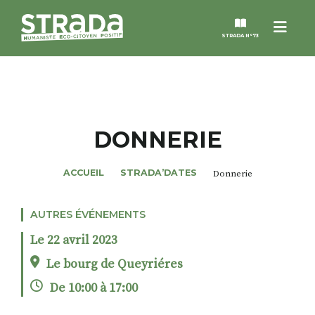
Menu
STRADA N°73
STRADA
MAGAZINES
DONNERIE
NOS THÈMES
ACCUEIL
STRADA’DATES
Donnerie
STRADA’DATES
AUTRES ÉVÉNEMENTS
Le 22 avril 2023
ALTER STRADA
Le bourg de Queyriéres
De 10:00 à 17:00
ROSÉE DE MAI