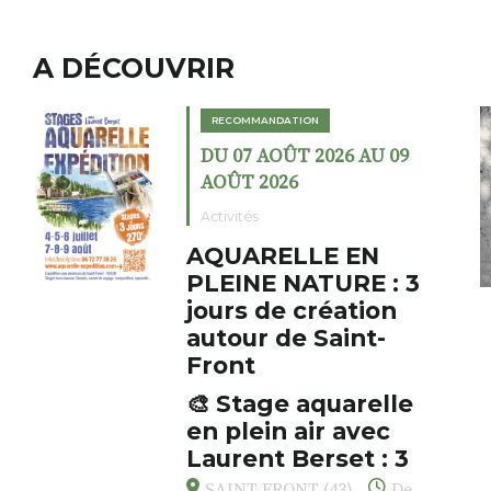
A DÉCOUVRIR
ION
RECOMMANDATION
T 2026 AU 09
DU 02 AOÛT 202
6
AOÛT 2026
Expositions
LLE EN
Cochon cha
ATURE : 3
fumoir
 création
Le Fumoir est une s
e Saint-
cabinet de curiosit
initiateur, Bernard 
s’amuse à donner à 
 aquarelle
AUZON (43) Galer
associations fertile
air avec
Fumoir
drôles, parfois fum
Berset : 3
oeuvres éclectiques 
r respirer,
avec les histoires u
T (43)
De