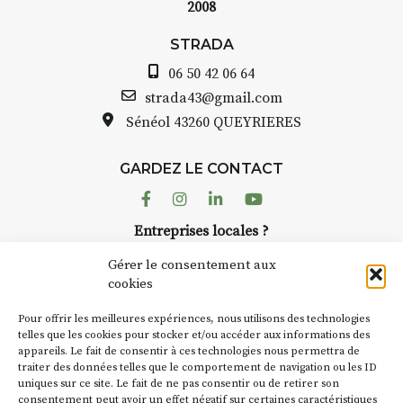
2008
STRADA Bernard T
 :
avez ouvert une gal
STRADA
ous au point de
Auzon…
06 50 42 06 64
roquis et aquarelle
Bernard TURLE Le 
strada43@gmail.com
pas une galerie pe
Sénéol
43260 QUEYRIERES
ur place (repas à
Chaque année, le 
d’août, l’association
: reprise sur
GARDEZ LE CONTACT
AuzonToujours
org
ngement de décor
dans le village
. Des 
Facebook
Instagram
Linkedin
Youtube
artisans investissent
se gâte : un atelier
Entreprises locales ?
caves, les granges 
tra de continuer à
Nous avons des solutions pubs pour vous.
Fumoir est l’un de 
Gérer le consentement aux
temporaires d’accue
cookies
culture. Il s’associ
€/jour
(soit
270€
NEWSLETTER
d’autres activités cu
Pour offrir les meilleures expériences, nous utilisons des technologies
la Petite Cité de Ca
Suivez toute l'actu de Strada
telles que les cookies pour stocker et/ou accéder aux informations des
rsonnes – sans
appareils. Le fait de consentir à ces technologies nous permettra de
exemple, l’installa
lète
traiter des données telles que le comportement de navigation ou les ID
Charbon
s’inscrit 
uniques sur ce site. Le fait de ne pas consentir ou de retirer son
« off » du festival 
accompagnement et
consentement peut avoir un effet négatif sur certaines caractéristiques