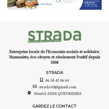
d’Auzon, cette expo-
installation temporaire vous
livre une raison de plus d’aller
faire un tour dans la cité
médiévale du Brivadois cet été.
Entreprise locale de l’Economie sociale et solidaire.
INTERVIEW
Humaniste, éco-citoyen et résolument Positif depuis
2008
STRADA Bernard Turle, vous
avez ouvert une galerie à
STRADA
Auzon…
06 50 42 06 64
Bernard TURLE Le Fumoir n’est
strada43@gmail.com
pas une galerie permanente.
Sénéol
43260 QUEYRIERES
Chaque année, le 1er dimanche
d’août, l’association
GARDEZ LE CONTACT
AuzonToujours
organise
Arts