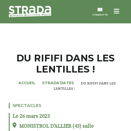
Menu
STRADA N°73
STRADA
MAGAZINES
DU RIFIFI DANS LES
LENTILLES !
NOS THÈMES
ACCUEIL
STRADA’DATES
DU RIFIFI DANS LES
STRADA’DATES
LENTILLES !
ALTER STRADA
SPECTACLES
Le 26 mars 2023
ROSÉE DE MAI
MONISTROL D'ALLIER (43) salle