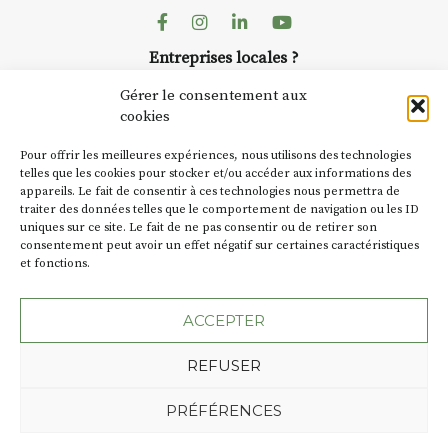
dans le village
. Des artistes et
Facebook
Instagram
Linkedin
Youtube
artisans investissent les rues, les
Entreprises locales ?
caves, les granges d’Auzon. Le
Nous avons des solutions pubs pour vous.
Fumoir est l’un de ces espaces
Gérer le consentement aux
temporaires d’accueil de la
cookies
culture. Il s’associe également à
NEWSLETTER
d’autres activités culturelles de
Pour offrir les meilleures expériences, nous utilisons des technologies
la Petite Cité de Caractère. Par
Suivez toute l'actu de Strada
telles que les cookies pour stocker et/ou accéder aux informations des
appareils. Le fait de consentir à ces technologies nous permettra de
exemple, l’installation
Cochon
traiter des données telles que le comportement de navigation ou les ID
Charbon
s’inscrit comme en
uniques sur ce site. Le fait de ne pas consentir ou de retirer son
« off » du festival d’Auzon 2026
consentement peut avoir un effet négatif sur certaines caractéristiques
(2 /22 août).
et fonctions.
NOUS CONTACTER
SA D’où vient le nom :
Fumoir
?
ACCEPTER
BT C’est le terme employé dans
REFUSER
les actes de propriété du lieu.
Jusqu’à la fin du XXe siècle,
Plan du site
Mentions légales
PRÉFÉRENCES
c’était un saloir et
Politique de confidentialité
précédemment ç’avait été un
Une création de l'Agence Oktopod