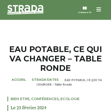
Menu
STRADA N°73
STRADA
MAGAZINES
EAU POTABLE, CE QUI
VA CHANGER – TABLE
NOS THÈMES
RONDE
STRADA’DATES
ACCUEIL
STRADA’DATES
EAU POTABLE, CE QUI VA
CHANGER – Table Ronde
ALTER STRADA
BIEN ETRE
,
CONFÉRENCES
,
ECOLOGIE
ROSÉE DE MAI
Le 23 février 2024