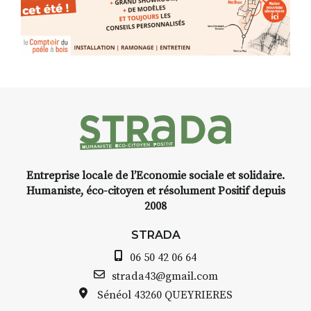
Programmée en off du festival
d’Auzon, cette expo-
installation temporaire vous
livre une raison de plus d’aller
faire un tour dans la cité
médiévale du Brivadois cet été.
Entreprise locale de l’Economie sociale et solidaire.
INTERVIEW
Humaniste, éco-citoyen et résolument Positif depuis
2008
STRADA Bernard Turle, vous
avez ouvert une galerie à
STRADA
Auzon…
06 50 42 06 64
Bernard TURLE Le Fumoir n’est
strada43@gmail.com
pas une galerie permanente.
Sénéol
43260 QUEYRIERES
Chaque année, le 1er dimanche