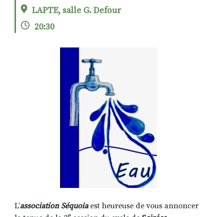
LAPTE, salle G. Defour
20:30
RECHERCHER
S'ABONNER
S'INSCRIRE À LA NEWSLETTER
FACEBOOK
INSTAGRAM
LINKEDIN
YOUTUBE
L’
association Séquoia
est heureuse de vous annoncer
e