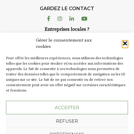
d’août, l’association
GARDEZ LE CONTACT
AuzonToujours
organise
Arts
dans le village
. Des artistes et
Facebook
Instagram
Linkedin
Youtube
artisans investissent les rues, les
Entreprises locales ?
caves, les granges d’Auzon. Le
Nous avons des solutions pubs pour vous.
Fumoir est l’un de ces espaces
Gérer le consentement aux
temporaires d’accueil de la
cookies
culture. Il s’associe également à
NEWSLETTER
d’autres activités culturelles de
Pour offrir les meilleures expériences, nous utilisons des technologies
la Petite Cité de Caractère. Par
Suivez toute l'actu de Strada
telles que les cookies pour stocker et/ou accéder aux informations des
appareils. Le fait de consentir à ces technologies nous permettra de
exemple, l’installation
Cochon
traiter des données telles que le comportement de navigation ou les ID
Charbon
s’inscrit comme en
uniques sur ce site. Le fait de ne pas consentir ou de retirer son
« off » du festival d’Auzon 2026
consentement peut avoir un effet négatif sur certaines caractéristiques
(2 /22 août).
et fonctions.
NOUS CONTACTER
SA D’où vient le nom :
Fumoir
?
ACCEPTER
BT C’est le terme employé dans
REFUSER
les actes de propriété du lieu.
Jusqu’à la fin du XXe siècle,
Plan du site
Mentions légales