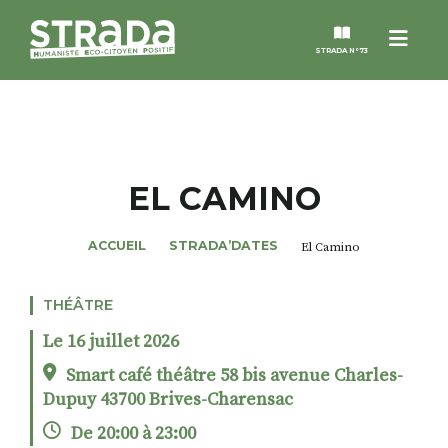
Menu
STRADA N°73
STRADA
MAGAZINES
EL CAMINO
NOS THÈMES
ACCUEIL
STRADA’DATES
El Camino
STRADA’DATES
THÉÂTRE
Le 16 juillet 2026
ALTER STRADA
Smart café théâtre 58 bis avenue Charles-
Dupuy 43700 Brives-Charensac
ROSÉE DE MAI
De 20:00 à 23:00