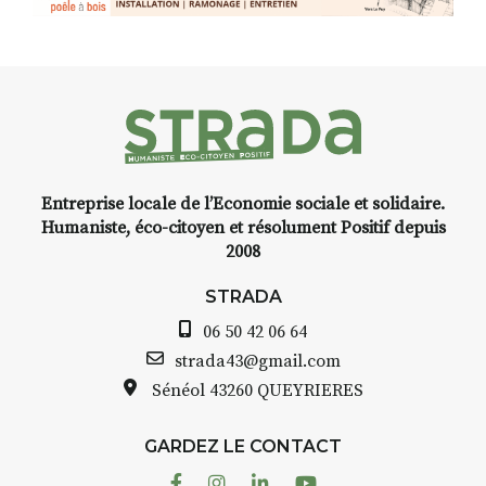
installation temporaire vous
nt
,
livre une raison de plus d’aller
y-
faire un tour dans la cité
médiévale du Brivadois cet été.
nt
Entreprise locale de l’Economie sociale et solidaire.
,
INTERVIEW
Humaniste, éco-citoyen et résolument Positif depuis
2008
STRADA Bernard Turle, vous
avez ouvert une galerie à
STRADA
Auzon…
06 50 42 06 64
lle
Bernard TURLE Le Fumoir n’est
strada43@gmail.com
pas une galerie permanente.
Sénéol
43260 QUEYRIERES
à
Chaque année, le 1er dimanche
d’août, l’association
GARDEZ LE CONTACT
AuzonToujours
organise
Arts
r
dans le village
. Des artistes et
Facebook
Instagram
Linkedin
Youtube