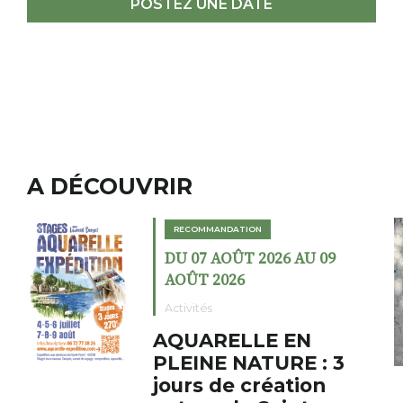
POSTEZ UNE DATE
A DÉCOUVRIR
RECOMMANDATION
 AU 09
DU 02 AOÛT 2026 AU 2
AOÛT 2026
Expositions
EN
Cochon charbon 
E : 3
fumoir
tion
Le Fumoir est une sorte de