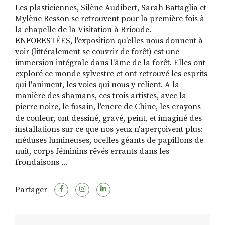
Les plasticiennes, Silène Audibert, Sarah Battaglia et
Mylène Besson se retrouvent pour la première fois à
la chapelle de la Visitation à Brioude.
RECHERCHER
S'ABONNER
ENFORESTÉES, l'exposition qu'elles nous donnent à
S'INSCRIRE À LA NEWSLETTER
voir (littéralement se couvrir de forêt) est une
immersion intégrale dans l'âme de la forêt. Elles ont
FACEBOOK
INSTAGRAM
LINKEDIN
YOUTUBE
exploré ce monde sylvestre et ont retrouvé les esprits
qui l'animent, les voies qui nous y relient. A la
manière des shamans, ces trois artistes, avec la
pierre noire, le fusain, l'encre de Chine, les crayons
de couleur, ont dessiné, gravé, peint, et imaginé des
installations sur ce que nos yeux n'aperçoivent plus:
méduses lumineuses, ocelles géants de papillons de
nuit, corps féminins rêvés errants dans les
frondaisons ...
Partager