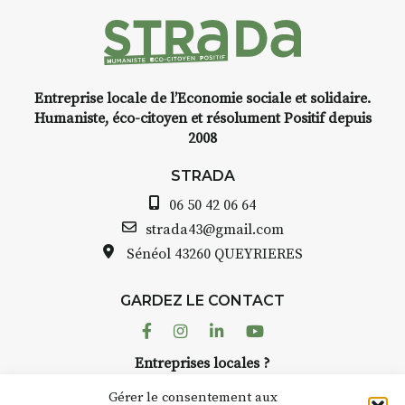
médiévale du Brivadois cet 
 l’instant
yage,
Entreprise locale de l’Economie sociale et solidaire.
e, encre,
INTERVIEW
Humaniste, éco-citoyen et résolument Positif depuis
2008
STRADA Bernard Turle, v
avez ouvert une galerie à
STRADA
oint de
Auzon…
06 50 42 06 64
t aquarelle
Bernard TURLE Le Fumoir 
strada43@gmail.com
pas une galerie permanent
Sénéol
43260 QUEYRIERES
 (repas à
Chaque année, le 1er dim
d’août, l’association
e sur
GARDEZ LE CONTACT
AuzonToujours
organise
Ar
 de décor
dans le village
. Des artistes 
Facebook
Instagram
Linkedin
Youtube
artisans investissent les rue
: un atelier
Entreprises locales ?
caves, les granges d’Auzon.
ontinuer à
Nous avons des solutions pubs pour vous.
Fumoir est l’un de ces espa
Gérer le consentement aux