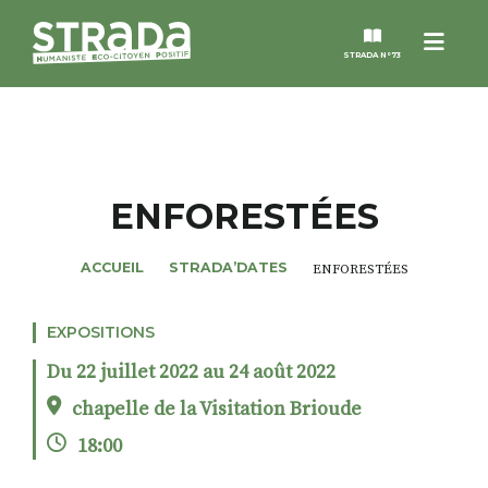
Menu
STRADA N°73
STRADA
MAGAZINES
ENFORESTÉES
NOS THÈMES
ACCUEIL
STRADA’DATES
ENFORESTÉES
STRADA’DATES
EXPOSITIONS
Du 22 juillet 2022 au 24 août 2022
ALTER STRADA
chapelle de la Visitation Brioude
18:00
ROSÉE DE MAI