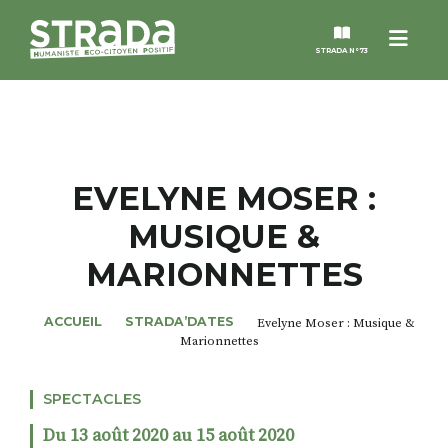
Menu
STRADA N°73
STRADA
MAGAZINES
EVELYNE MOSER :
MUSIQUE &
NOS THÈMES
MARIONNETTES
STRADA’DATES
ACCUEIL
STRADA’DATES
Evelyne Moser : Musique &
Marionnettes
ALTER STRADA
SPECTACLES
ROSÉE DE MAI
Du 13 août 2020 au 15 août 2020