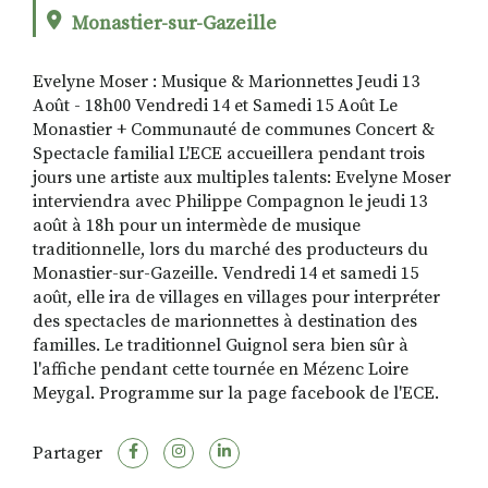
Monastier-sur-Gazeille
Evelyne Moser : Musique & Marionnettes Jeudi 13
RECHERCHER
S'ABONNER
Août - 18h00 Vendredi 14 et Samedi 15 Août Le
S'INSCRIRE À LA NEWSLETTER
Monastier + Communauté de communes Concert &
FACEBOOK
INSTAGRAM
LINKEDIN
YOUTUBE
Spectacle familial L'ECE accueillera pendant trois
jours une artiste aux multiples talents: Evelyne Moser
interviendra avec Philippe Compagnon le jeudi 13
août à 18h pour un intermède de musique
traditionnelle, lors du marché des producteurs du
Monastier-sur-Gazeille. Vendredi 14 et samedi 15
août, elle ira de villages en villages pour interpréter
des spectacles de marionnettes à destination des
familles. Le traditionnel Guignol sera bien sûr à
l'affiche pendant cette tournée en Mézenc Loire
Meygal. Programme sur la page facebook de l'ECE.
Partager