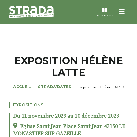
Menu
STRADA N°73
STRADA
MAGAZINES
EXPOSITION HÉLÈNE
LATTE
NOS THÈMES
ACCUEIL
STRADA’DATES
Exposition Hélène LATTE
STRADA’DATES
EXPOSITIONS
ALTER STRADA
Du 11 novembre 2023 au 10 décembre 2023
ROSÉE DE MAI
Eglise Saint Jean Place Saint Jean 43150 LE
MONASTIER SUR GAZEILLE