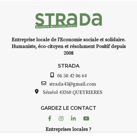
Programmée en off du festival
d’Auzon, cette expo-
installation temporaire vous
livre une raison de plus d’aller
faire un tour dans la cité
Entreprise locale de l’Economie sociale et solidaire.
médiévale du Brivadois cet été.
Humaniste, éco-citoyen et résolument Positif depuis
2008
STRADA
06 50 42 06 64
INTERVIEW
strada43@gmail.com
Sénéol
43260 QUEYRIERES
STRADA Bernard Turle, vous
avez ouvert une galerie à
Auzon…
GARDEZ LE CONTACT
Facebook
Instagram
Linkedin
Youtube
Bernard TURLE Le Fumoir n’est
pas une galerie permanente.
Entreprises locales ?
Chaque année, le 1er dimanche
Nous avons des solutions pubs pour vous.