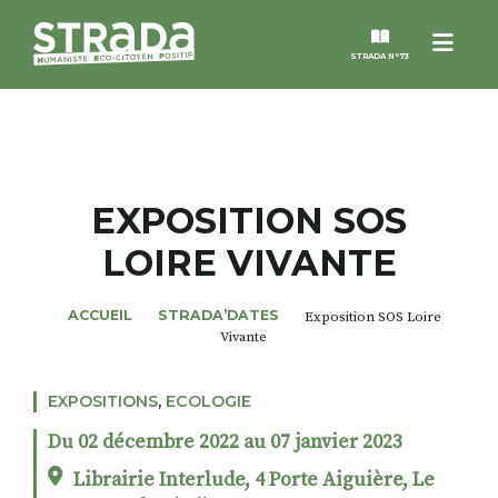
Menu
STRADA N°73
STRADA
MAGAZINES
EXPOSITION SOS
LOIRE VIVANTE
NOS THÈMES
ACCUEIL
STRADA’DATES
Exposition SOS Loire
STRADA’DATES
Vivante
ALTER STRADA
EXPOSITIONS
,
ECOLOGIE
Du 02 décembre 2022 au 07 janvier 2023
ROSÉE DE MAI
Librairie Interlude, 4 Porte Aiguière, Le