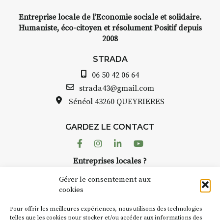
e,
Entreprise locale de l’Economie sociale et solidaire.
encre,
INTERVIEW
Humaniste, éco-citoyen et résolument Positif depuis
2008
STRADA Bernard Turle, vou
avez ouvert une galerie à
STRADA
t de
Auzon…
06 50 42 06 64
quarelle
Bernard TURLE Le Fumoir n’e
strada43@gmail.com
pas une galerie permanente.
Sénéol
43260 QUEYRIERES
epas à
Chaque année, le 1er dimanc
d’août, l’association
ur
GARDEZ LE CONTACT
AuzonToujours
organise
Arts
 décor
dans le village
. Des artistes et
Facebook
Instagram
Linkedin
Youtube
artisans investissent les rues, 
n atelier
Entreprises locales ?
caves, les granges d’Auzon. L
inuer à
Nous avons des solutions pubs pour vous.
Fumoir est l’un de ces espaces
Gérer le consentement aux
temporaires d’accueil de la
cookies
culture. Il s’associe également
t
270€
NEWSLETTER
d’autres activités culturelles d
Pour offrir les meilleures expériences, nous utilisons des technologies
la Petite Cité de Caractère. Pa
Suivez toute l'actu de Strada
telles que les cookies pour stocker et/ou accéder aux informations des