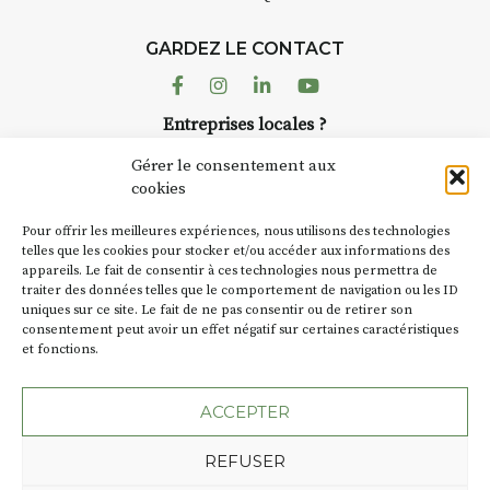
Chaque année, le 1er dimanche
d’août, l’association
GARDEZ LE CONTACT
AuzonToujours
organise
Arts
dans le village
. Des artistes et
Facebook
Instagram
Linkedin
Youtube
artisans investissent les rues, les
Entreprises locales ?
caves, les granges d’Auzon. Le
Nous avons des solutions pubs pour vous.
Fumoir est l’un de ces espaces
Gérer le consentement aux
temporaires d’accueil de la
cookies
culture. Il s’associe également à
NEWSLETTER
d’autres activités culturelles de
Pour offrir les meilleures expériences, nous utilisons des technologies
la Petite Cité de Caractère. Par
Suivez toute l'actu de Strada
telles que les cookies pour stocker et/ou accéder aux informations des
appareils. Le fait de consentir à ces technologies nous permettra de
exemple, l’installation
Cochon
traiter des données telles que le comportement de navigation ou les ID
Charbon
s’inscrit comme en
uniques sur ce site. Le fait de ne pas consentir ou de retirer son
« off » du festival d’Auzon 2026
consentement peut avoir un effet négatif sur certaines caractéristiques
(2 /22 août).
et fonctions.
NOUS CONTACTER
SA D’où vient le nom :
Fumoir
?
ACCEPTER
BT C’est le terme employé dans
REFUSER
les actes de propriété du lieu.
Jusqu’à la fin du XXe siècle,