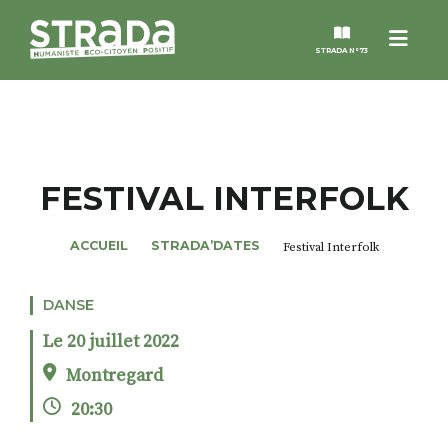
Menu
STRADA N°73
STRADA
MAGAZINES
FESTIVAL INTERFOLK
NOS THÈMES
ACCUEIL
STRADA’DATES
Festival Interfolk
STRADA’DATES
DANSE
Le 20 juillet 2022
ALTER STRADA
Montregard
20:30
ROSÉE DE MAI