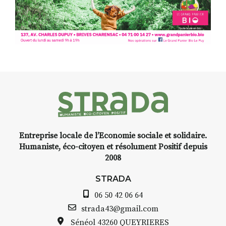
facétie.
Programmée en off du festival
d’Auzon, cette expo-
installation temporaire vous
livre une raison de plus d’aller
faire un tour dans la cité
médiévale du Brivadois cet été.
Entreprise locale de l’Economie sociale et solidaire.
INTERVIEW
Humaniste, éco-citoyen et résolument Positif depuis
2008
STRADA Bernard Turle, vous
avez ouvert une galerie à
STRADA
Auzon…
06 50 42 06 64
Bernard TURLE Le Fumoir n’est
strada43@gmail.com
pas une galerie permanente.
Sénéol
43260 QUEYRIERES