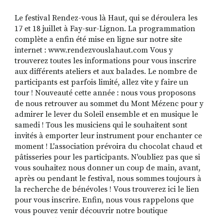
Le festival Rendez-vous là Haut, qui se déroulera les
17 et 18 juillet à Fay-sur-Lignon. La programmation
RECHERCHER
S'ABONNER
complète a enfin été mise en ligne sur notre site
S'INSCRIRE À LA NEWSLETTER
internet : www.rendezvouslahaut.com Vous y
trouverez toutes les informations pour vous inscrire
FACEBOOK
INSTAGRAM
LINKEDIN
YOUTUBE
aux différents ateliers et aux balades. Le nombre de
participants est parfois limité, allez vite y faire un
tour ! Nouveauté cette année : nous vous proposons
de nous retrouver au sommet du Mont Mézenc pour y
admirer le lever du Soleil ensemble et en musique le
samedi ! Tous les musiciens qui le souhaitent sont
invités à emporter leur instrument pour enchanter ce
moment ! L'association prévoira du chocolat chaud et
pâtisseries pour les participants. N'oubliez pas que si
vous souhaitez nous donner un coup de main, avant,
après ou pendant le festival, nous sommes toujours à
la recherche de bénévoles ! Vous trouverez ici le lien
pour vous inscrire. Enfin, nous vous rappelons que
vous pouvez venir découvrir notre boutique