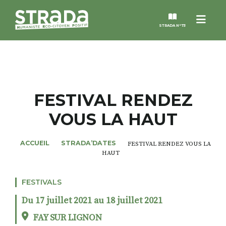
Menu
STRADA N°73
STRADA
MAGAZINES
FESTIVAL RENDEZ
VOUS LA HAUT
NOS THÈMES
ACCUEIL
STRADA’DATES
FESTIVAL RENDEZ VOUS LA
STRADA’DATES
HAUT
ALTER STRADA
FESTIVALS
Du 17 juillet 2021 au 18 juillet 2021
ROSÉE DE MAI
FAY SUR LIGNON