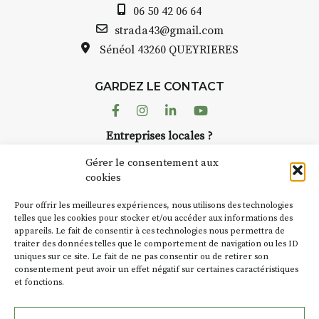
06 50 42 06 64
INTERVIEW
strada43@gmail.com
Sénéol
43260 QUEYRIERES
STRADA Bernard Turle, vous
avez ouvert une galerie à
Auzon…
GARDEZ LE CONTACT
Facebook
Instagram
Linkedin
Youtube
Bernard TURLE Le Fumoir n’est
pas une galerie permanente.
Entreprises locales ?
Chaque année, le 1er dimanche
Nous avons des solutions pubs pour vous.
d’août, l’association
Gérer le consentement aux
AuzonToujours
organise
Arts
cookies
dans le village
. Des artistes et
NEWSLETTER
Pour offrir les meilleures expériences, nous utilisons des technologies
artisans investissent les rues, les
Suivez toute l'actu de Strada
telles que les cookies pour stocker et/ou accéder aux informations des
caves, les granges d’Auzon. Le
appareils. Le fait de consentir à ces technologies nous permettra de
Fumoir est l’un de ces espaces
traiter des données telles que le comportement de navigation ou les ID
temporaires d’accueil de la
uniques sur ce site. Le fait de ne pas consentir ou de retirer son
culture. Il s’associe également à
consentement peut avoir un effet négatif sur certaines caractéristiques
et fonctions.
d’autres activités culturelles de
NOUS CONTACTER
la Petite Cité de Caractère. Par
exemple, l’installation
Cochon