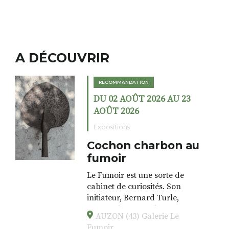
A DÉCOUVRIR
RECOMMANDATION
DU 02 AOÛT 2026 AU 23
AOÛT 2026
Expositions
Cochon charbon au
fumoir
Le Fumoir est une sorte de
cabinet de curiosités. Son
initiateur, Bernard Turle,
s’amuse à donner à voir des
AUZON (43) Galerie Le
associations fertiles, graves ou
Fumoir