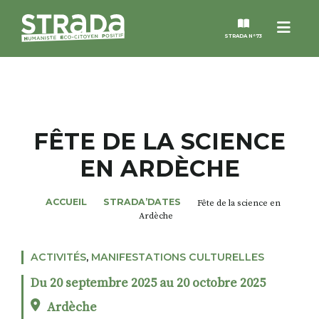
Menu
STRADA N°73
STRADA
MAGAZINES
FÊTE DE LA SCIENCE
EN ARDÈCHE
NOS THÈMES
ACCUEIL
STRADA’DATES
Fête de la science en
STRADA’DATES
Ardèche
ALTER STRADA
ACTIVITÉS
,
MANIFESTATIONS CULTURELLES
Du 20 septembre 2025 au 20 octobre 2025
ROSÉE DE MAI
Ardèche