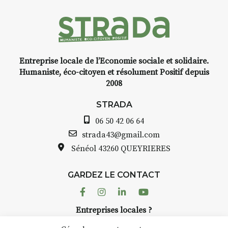
médiévale du Brivadois cet été.
nt
Entreprise locale de l’Economie sociale et solidaire.
,
INTERVIEW
Humaniste, éco-citoyen et résolument Positif depuis
2008
STRADA Bernard Turle, vous
avez ouvert une galerie à
STRADA
Auzon…
06 50 42 06 64
lle
Bernard TURLE Le Fumoir n’est
strada43@gmail.com
pas une galerie permanente.
Sénéol
43260 QUEYRIERES
à
Chaque année, le 1er dimanche
d’août, l’association
GARDEZ LE CONTACT
AuzonToujours
organise
Arts
r
dans le village
. Des artistes et
Facebook
Instagram
Linkedin
Youtube
artisans investissent les rues, les
er
Entreprises locales ?
caves, les granges d’Auzon. Le
 à
Nous avons des solutions pubs pour vous.
Fumoir est l’un de ces espaces