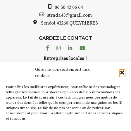
Auzon…
06 50 42 06 64
Bernard TURLE Le Fumoir n’est
strada43@gmail.com
pas une galerie permanente.
Sénéol
43260 QUEYRIERES
Chaque année, le 1er dimanche
d’août, l’association
GARDEZ LE CONTACT
AuzonToujours
organise
Arts
dans le village
. Des artistes et
Facebook
Instagram
Linkedin
Youtube
artisans investissent les rues, les
Entreprises locales ?
caves, les granges d’Auzon. Le
Nous avons des solutions pubs pour vous.
Fumoir est l’un de ces espaces
Gérer le consentement aux
temporaires d’accueil de la
cookies
culture. Il s’associe également à
NEWSLETTER
d’autres activités culturelles de
Pour offrir les meilleures expériences, nous utilisons des technologies
la Petite Cité de Caractère. Par
Suivez toute l'actu de Strada
telles que les cookies pour stocker et/ou accéder aux informations des
appareils. Le fait de consentir à ces technologies nous permettra de
exemple, l’installation
Cochon
traiter des données telles que le comportement de navigation ou les ID
Charbon
s’inscrit comme en
uniques sur ce site. Le fait de ne pas consentir ou de retirer son
« off » du festival d’Auzon 2026
consentement peut avoir un effet négatif sur certaines caractéristiques
(2 /22 août).
et fonctions.
NOUS CONTACTER
SA D’où vient le nom :
Fumoir
?