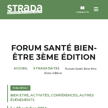
Menu
STRADA N°73
STRADA
MAGAZINES
FORUM SANTÉ BIEN-
ÊTRE 3ÈME ÉDITION
NOS THÈMES
ACCUEIL
STRADA’DATES
Forum Santé Bien-être
STRADA’DATES
3ème édition
ALTER STRADA
PUBLI-RÉDAC
BIEN ETRE
,
ACTIVITÉS
,
CONFÉRENCES
,
AUTRES
ROSÉE DE MAI
ÉVÉNEMENTS