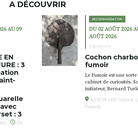
A DÉCOUVRIR
RECOMMANDATION
DU 02 AOÛT 2026 AU 23
AOÛT 2026
Expositions
Cochon charbon au
fumoir
Le Fumoir est une sorte de
cabinet de curiosités. Son
initiateur, Bernard Turle,
s’amuse à donner à voir des
AUZON (43) Galerie Le
associations fertiles, graves ou
Fumoir
drôles, parfois fumeuses. Des
oeuvres éclectiques font. liens
avec les histoires un peu
foutraques du lieu (on ne spoile
pas). Quant à