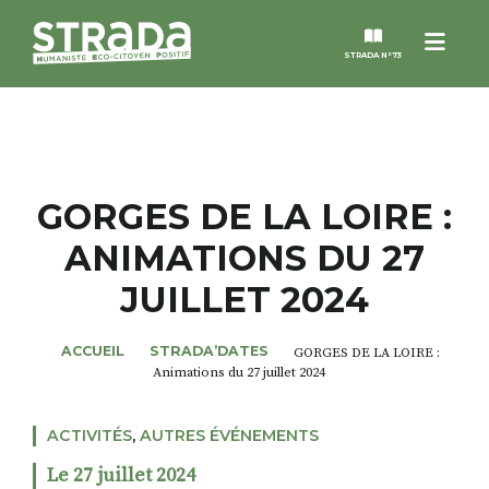
Menu
STRADA N°73
STRADA
MAGAZINES
GORGES DE LA LOIRE :
ANIMATIONS DU 27
NOS THÈMES
JUILLET 2024
STRADA’DATES
ACCUEIL
STRADA’DATES
GORGES DE LA LOIRE :
Animations du 27 juillet 2024
ALTER STRADA
ACTIVITÉS
,
AUTRES ÉVÉNEMENTS
ROSÉE DE MAI
Le 27 juillet 2024