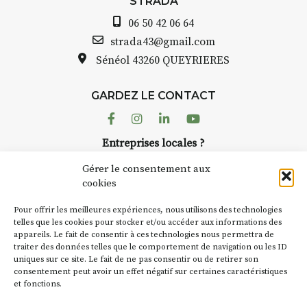
STRADA
Auzon…
06 50 42 06 64
Bernard TURLE Le Fumoir n’est
strada43@gmail.com
pas une galerie permanente.
Sénéol
43260 QUEYRIERES
Chaque année, le 1er dimanche
d’août, l’association
GARDEZ LE CONTACT
AuzonToujours
organise
Arts
dans le village
. Des artistes et
Facebook
Instagram
Linkedin
Youtube
artisans investissent les rues, les
Entreprises locales ?
caves, les granges d’Auzon. Le
Nous avons des solutions pubs pour vous.
Fumoir est l’un de ces espaces
Gérer le consentement aux
temporaires d’accueil de la
cookies
culture. Il s’associe également à
NEWSLETTER
d’autres activités culturelles de
Pour offrir les meilleures expériences, nous utilisons des technologies
la Petite Cité de Caractère. Par
Suivez toute l'actu de Strada
telles que les cookies pour stocker et/ou accéder aux informations des
appareils. Le fait de consentir à ces technologies nous permettra de
exemple, l’installation
Cochon
traiter des données telles que le comportement de navigation ou les ID
Charbon
s’inscrit comme en
uniques sur ce site. Le fait de ne pas consentir ou de retirer son
« off » du festival d’Auzon 2026
consentement peut avoir un effet négatif sur certaines caractéristiques
(2 /22 août).
et fonctions.
NOUS CONTACTER