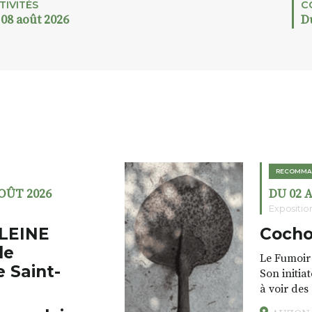
TIVITÉS
C
 08 août 2026
D
RECOMMA
AOÛT 2026
DU 02 
Expositio
LEINE
Cocho
de
Le Fumoir 
e Saint-
Son initia
à voir des
drôles, pa