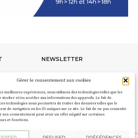
rnard Turle, vous avez ouvert une
 Auzon…
URLE Le Fumoir n’est pas une galerie
e. Chaque année, le 1er dimanche
association
AuzonToujours
organise
e village
. Des artistes et artisans
t les rues, les caves, les granges
T
NEWSLETTER
e Fumoir est l’un de ces espaces
s d’accueil de la culture. Il s’associe
Suivez toute l'actu de Strada
à d’autres activités culturelles de la
Gérer le consentement aux cookies
é de Caractère. Par exemple,
ion
Cochon Charbon
s’inscrit comme
les meilleures expériences, nous utilisons des technologies telles que les
pubs pour
 stocker et/ou accéder aux informations des appareils. Le fait de
du festival d’Auzon 2026 (2 /22 août).
ces technologies nous permettra de traiter des données telles que le
NOUS CONTACTER
 de navigation ou les ID uniques sur ce site. Le fait de ne pas consentir
ent le nom :
Fumoir
?
r son consentement peut avoir un effet négatif sur certaines
ques et fonctions.
e terme employé dans les actes de
CEPTER
REFUSER
PRÉFÉRENCES
du lieu. Jusqu’à la fin du XXe siècle,