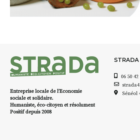
Le programme :
8h : rendez-vous au point de d
8h30 – 12h : croquis et aquarell
pique-nique sur place (repas à
13h30 – 17h30 : reprise sur pla
changement de décor
Et si le temps se gâte : un ateli
STRADA
permettra de continuer à créer
06 50 42
À partir de 90€/jour
(soit
270€ l
strada
Minimum 8 personnes – sans 
Entreprise locale de l’Economie
Sénéol
sociale et solidaire.
Prix pour l’accompagnement et
Humaniste, éco-citoyen et résolument
repas à votre charge. (Pique-n
Positif depuis 2008
📅
Dates au choix :
➡️
4-5-6 juillet
➡️
7-8-9 août