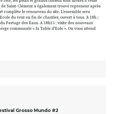
 l’été, les petits et grands curieux sont invités à venir
e de Saint-Clément a également trouvé repreneur après
rt complète le renouveau du site. L’ensemble sera
Ecole du vent en fin de chantier, ouvert à tous. A 18h :
du Partage des Eaux. A 18h15 : visite des nouveaux
uberge communale « la Table d'Eole ». On vous attend
estival Grosso Mundo #2