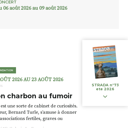
ONCERT
u 06 août 2026 au 09 août 2026
NDATION
AOÛT 2026 AU 23 AOÛT 2026
STRADA n°73
ns
ete 2026
n charbon au fumoir
est une sorte de cabinet de curiosités.
teur, Bernard Turle, s’amuse à donner
 associations fertiles, graves ou
rfois fumeuses. Des oeuvres