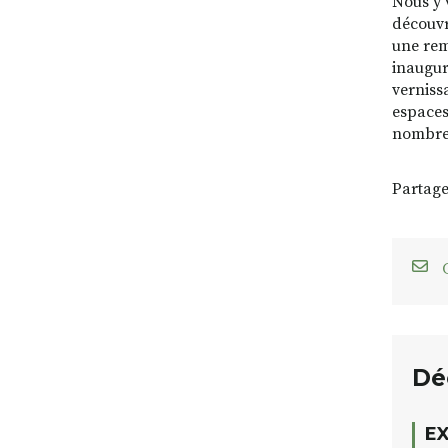
Nous y v
découvr
une rem
inauguré
verniss
espaces
nombre
Partage
C
Dé
EX