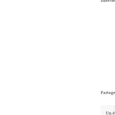
Intervi
Partage
Un é