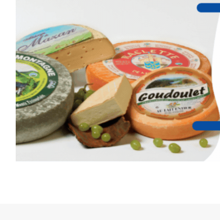
Cet été,
Laurent Berset
vous pr
d’aquarelle en extérieur
, acces
niveaux
, dans un cadre nature
inspirant
autour de Saint-Fron
minutes du Puy-en-Velay
.
Pendant
3 jours
, vous apprend
l’instant :
Croquis, carnet de voyage, com
aquarelle, encre, ou contenu h
Le programme :
8h : rendez-vous au point de d
8h30 – 12h : croquis et aquarell
pique-nique sur place (repas à
13h30 – 17h30 : reprise sur pla
changement de décor