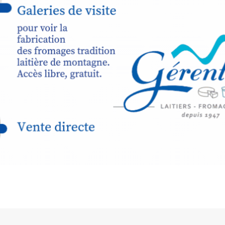
expo-insta
raison de 
opose un
stage
médiévale 
sible
à tous les
l
t
, à seulement
30
rez à capturer
position,
ybride.
STRADA Be
épart
galerie à
e sur site
 votre charge)
Bernard T
ce ou
permanent
d’août, l’
Arts dans l