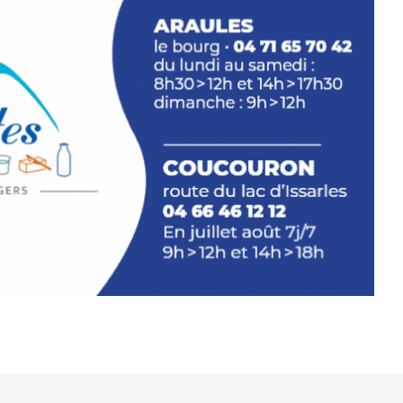
llation temporaire vous livre une
plus d’aller faire un tour dans la cité
du Brivadois cet été.
INTERVIEW
rnard Turle, vous avez ouvert une
 Auzon…
URLE Le Fumoir n’est pas une galerie
e. Chaque année, le 1er dimanche
association
AuzonToujours
organise
e village
. Des artistes et artisans