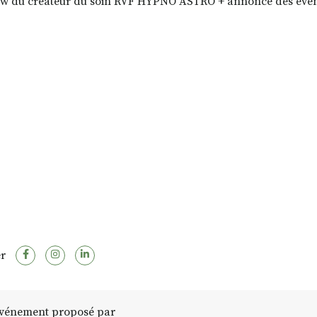
ew du créateur du soin RVF HYPNO ASTRO + annonce des évèn
r
vénement proposé par