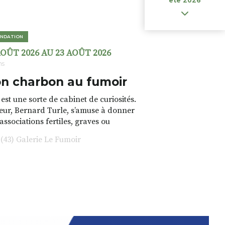
ete 2026
NDATION
AOÛT 2026 AU 23 AOÛT 2026
ns
n charbon au fumoir
est une sorte de cabinet de curiosités.
teur, Bernard Turle, s’amuse à donner
 associations fertiles, graves ou
rfois fumeuses. Des oeuvres
43) Galerie Le Fumoir
s font. liens avec les histoires un peu
 du lieu (on ne spoile pas). Quant à
tion.Cochon Charbon, elle joue
ariations.de.couleurs.(de
e.sarcasme et facétie.
 en off du festival d’Auzon, cette