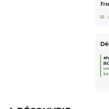
Fra
C
Dé
an
RO
MA
Le