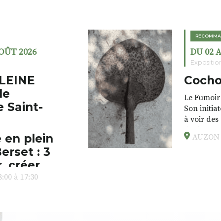
RECOMMA
AOÛT 2026
DU 02 
Expositio
LEINE
Cocho
de
Le Fumoir 
e Saint-
Son initia
à voir des
drôles, pa
 en plein
AUZON (
éclectique
erset : 3
foutraques
l’installa
, créer,
avec les.v
:00 à 17:30
peau).entr
ps… de ralentir,
auté des
Programmée