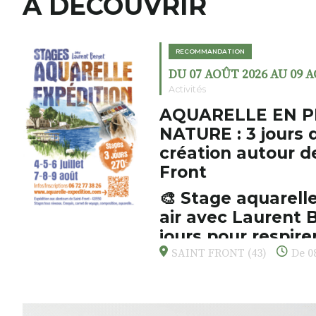
A DÉCOUVRIR
RECOMMANDATION
DU 07 AOÛT 2026 AU 09 
Activités
AQUARELLE EN P
NATURE : 3 jours 
création autour d
Front
🎨 Stage aquarelle
air avec Laurent B
jours pour respirer
s’émerveiller
SAINT FRONT (43)
De 08
Et si vous preniez enfin le tem
d’observer, et de peindre la be
paysages de Haute-Loire ?