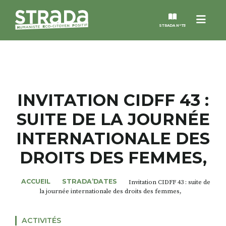
Menu
STRADA N°73
STRADA
MAGAZINES
INVITATION CIDFF 43 :
SUITE DE LA JOURNÉE
NOS THÈMES
INTERNATIONALE DES
STRADA’DATES
DROITS DES FEMMES,
ALTER STRADA
ACCUEIL
STRADA’DATES
Invitation CIDFF 43 : suite de
la journée internationale des droits des femmes,
ROSÉE DE MAI
ACTIVITÉS