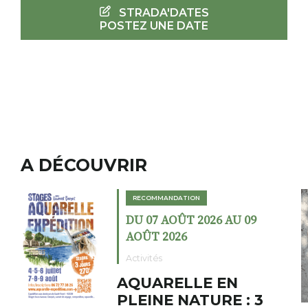
STRADA'DATES
POSTEZ UNE DATE
A DÉCOUVRIR
RECOMMANDATION
26 AU 09
DU 02 AOÛT 2026 A
AOÛT 2026
Expositions
E EN
Cochon charbo
URE : 3
fumoir