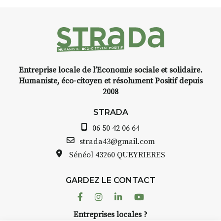
faire un tour dans la cit
médiévale du Brivadois 
vous
urer l’instant
e voyage,
Entreprise locale de l’Economie sociale et solidaire.
elle, encre,
INTERVIEW
Humaniste, éco-citoyen et résolument Positif depuis
e.
2008
STRADA Bernard Turle
avez ouvert une galerie
STRADA
au point de
Auzon…
06 50 42 06 64
is et aquarelle
Bernard TURLE Le Fumo
strada43@gmail.com
pas une galerie perman
Sénéol
43260 QUEYRIERES
lace (repas à
Chaque année, le 1er 
d’août, l’association
prise sur
GARDEZ LE CONTACT
AuzonToujours
organis
ent de décor
dans le village
. Des artis
Facebook
Instagram
Linkedin
Youtube
artisans investissent les
te : un atelier
Entreprises locales ?
caves, les granges d’Au