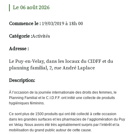
Le 06 août 2026
RECHERCHER
S'ABONNER
Commence le :
19/03/2019 à 18h 00
S'INSCRIRE À LA NEWSLETTER
Catégorie :
Activités
FACEBOOK
INSTAGRAM
LINKEDIN
YOUTUBE
Adresse :
Le Puy-en-Velay, dans les locaux du CIDFF et du
planning familial, 2, rue André Laplace
Description:
À l’occasion de la journée internationale des droits des femmes, le
Planning Familial et le C.I.D.F.F. ont initié une collecte de produits
hygiéniques féminins.
Ce sont plus de 1500 produits qui ont été collecté à cette occasion
dans les grandes surfaces et les pharmacies de l’agglomération du Puy
en Velay. Nous avons été très agréablement surpris par l’intérêt et la
mobilisation du grand public autour de cette cause.