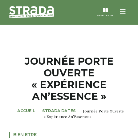
Menu
STRADA N°73
STRADA
MAGAZINES
JOURNÉE PORTE
OUVERTE
NOS THÈMES
« EXPÉRIENCE
STRADA’DATES
AN’ESSENCE »
ALTER STRADA
ACCUEIL
STRADA’DATES
Journée Porte Ouverte
« Expérience An’Essence »
ROSÉE DE MAI
BIEN ETRE