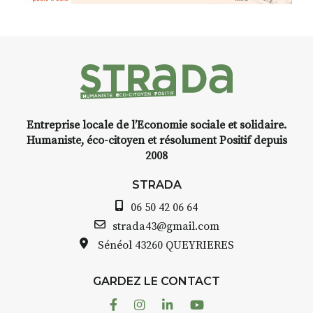
installation temporaire vous
livre une raison de plus d’aller
faire un tour dans la cité
médiévale du Brivadois cet été.
Entreprise locale de l’Economie sociale et solidaire.
INTERVIEW
Humaniste, éco-citoyen et résolument Positif depuis
2008
STRADA Bernard Turle, vous
avez ouvert une galerie à
STRADA
Auzon…
06 50 42 06 64
Bernard TURLE Le Fumoir n’est
strada43@gmail.com
pas une galerie permanente.
Sénéol
43260 QUEYRIERES
Chaque année, le 1er dimanche
d’août, l’association
GARDEZ LE CONTACT
AuzonToujours
organise
Arts
dans le village
. Des artistes et
Facebook
Instagram
Linkedin
Youtube