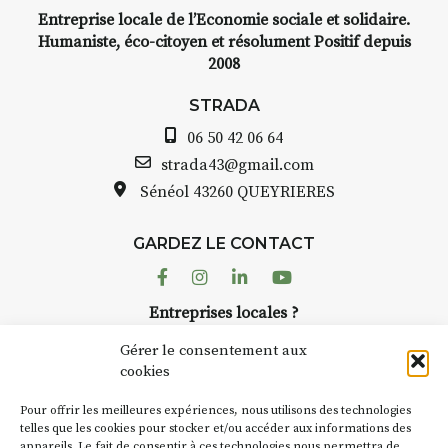
et de voyage,
Entreprise locale de l’Economie sociale et solidaire.
aquarelle, encre,
INTERV
Humaniste, éco-citoyen et résolument Positif depuis
bride.
2008
STRADA Bernard T
 :
avez ouvert une gal
STRADA
ous au point de
Auzon…
06 50 42 06 64
roquis et aquarelle
Bernard TURLE Le 
strada43@gmail.com
pas une galerie pe
Sénéol
43260 QUEYRIERES
ur place (repas à
Chaque année, le 
d’août, l’association
: reprise sur
GARDEZ LE CONTACT
AuzonToujours
org
ngement de décor
dans le village
. Des 
Facebook
Instagram
Linkedin
Youtube
artisans investissent
se gâte : un atelier
Entreprises locales ?
caves, les granges 
tra de continuer à
Nous avons des solutions pubs pour vous.
Fumoir est l’un de 
Gérer le consentement aux
temporaires d’accue
cookies
culture. Il s’associ
€/jour
(soit
270€
NEWSLETTER
d’autres activités cu
Pour offrir les meilleures expériences, nous utilisons des technologies
la Petite Cité de Ca
Suivez toute l'actu de Strada
telles que les cookies pour stocker et/ou accéder aux informations des
rsonnes – sans
appareils. Le fait de consentir à ces technologies nous permettra de