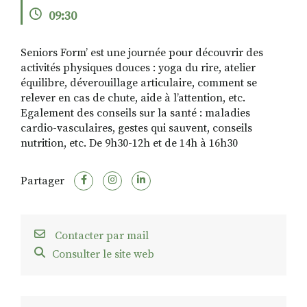
09:30
Seniors Form’ est une journée pour découvrir des
RECHERCHER
S'ABONNER
activités physiques douces : yoga du rire, atelier
S'INSCRIRE À LA NEWSLETTER
équilibre, déverouillage articulaire, comment se
FACEBOOK
INSTAGRAM
LINKEDIN
YOUTUBE
relever en cas de chute, aide à l’attention, etc.
Egalement des conseils sur la santé : maladies
cardio-vasculaires, gestes qui sauvent, conseils
nutrition, etc. De 9h30-12h et de 14h à 16h30
Partager
Contacter par mail
Consulter le site web