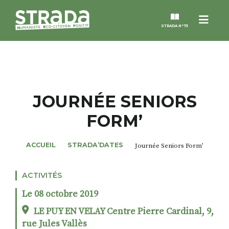
Menu
STRADA N°73
STRADA
MAGAZINES
JOURNÉE SENIORS
FORM’
NOS THÈMES
ACCUEIL
STRADA’DATES
Journée Seniors Form’
STRADA’DATES
ACTIVITÉS
ALTER STRADA
Le 08 octobre 2019
ROSÉE DE MAI
LE PUY EN VELAY Centre Pierre Cardinal, 9,
rue Jules Vallès