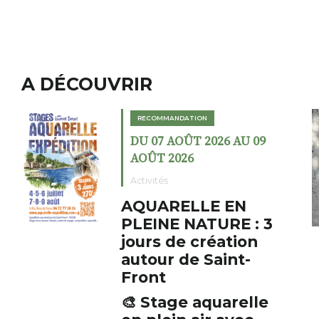
A DÉCOUVRIR
ION
RECOMMANDATION
T 2026 AU 09
DU 02 AOÛT 202
6
AOÛT 2026
Expositions
LLE EN
Cochon cha
ATURE : 3
fumoir
 création
Le Fumoir est une s
e Saint-
cabinet de curiosit
initiateur, Bernard 
s’amuse à donner à 
 aquarelle
AUZON (43) Galer
associations fertile