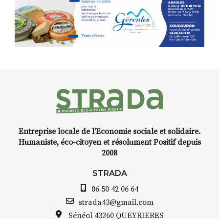
facétie.
Programmée en off du festival
d’Auzon, cette expo-
installation temporaire vous
livre une raison de plus d’aller
faire un tour dans la cité
médiévale du Brivadois cet été.
Entreprise locale de l’Economie sociale et solidaire.
INTERVIEW
Humaniste, éco-citoyen et résolument Positif depuis
2008
STRADA Bernard Turle, vous
avez ouvert une galerie à
STRADA
Auzon…
06 50 42 06 64
Bernard TURLE Le Fumoir n’est
strada43@gmail.com
pas une galerie permanente.
Sénéol
43260 QUEYRIERES