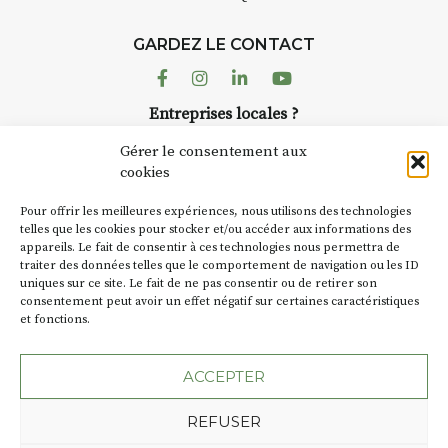
Chaque année, le 1er dimanche
d’août, l’association
GARDEZ LE CONTACT
AuzonToujours
organise
Arts
dans le village
. Des artistes et
Facebook
Instagram
Linkedin
Youtube
artisans investissent les rues, les
Entreprises locales ?
caves, les granges d’Auzon. Le
Nous avons des solutions pubs pour vous.
Fumoir est l’un de ces espaces
Gérer le consentement aux
temporaires d’accueil de la
cookies
culture. Il s’associe également à
NEWSLETTER
d’autres activités culturelles de
Pour offrir les meilleures expériences, nous utilisons des technologies
la Petite Cité de Caractère. Par
Suivez toute l'actu de Strada
telles que les cookies pour stocker et/ou accéder aux informations des
appareils. Le fait de consentir à ces technologies nous permettra de
exemple, l’installation
Cochon
traiter des données telles que le comportement de navigation ou les ID
Charbon
s’inscrit comme en
uniques sur ce site. Le fait de ne pas consentir ou de retirer son
« off » du festival d’Auzon 2026
consentement peut avoir un effet négatif sur certaines caractéristiques
(2 /22 août).
et fonctions.
NOUS CONTACTER
SA D’où vient le nom :
Fumoir
?
ACCEPTER
BT C’est le terme employé dans
REFUSER
les actes de propriété du lieu.
Jusqu’à la fin du XXe siècle,