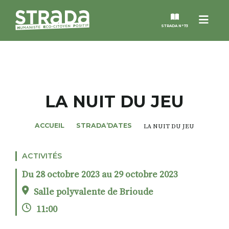
Menu
STRADA N°73
STRADA
MAGAZINES
LA NUIT DU JEU
NOS THÈMES
ACCUEIL
STRADA’DATES
LA NUIT DU JEU
STRADA’DATES
ACTIVITÉS
Du 28 octobre 2023 au 29 octobre 2023
ALTER STRADA
Salle polyvalente de Brioude
11:00
ROSÉE DE MAI