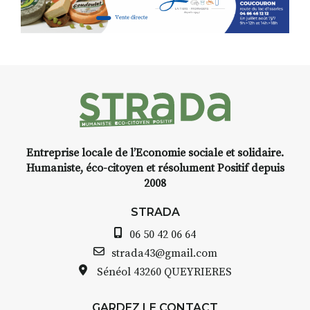
Programmée en off du festival
d’Auzon, cette expo-
installation temporaire vous
,
livre une raison de plus d’aller
faire un tour dans la cité
médiévale du Brivadois cet été.
Entreprise locale de l’Economie sociale et solidaire.
INTERVIEW
Humaniste, éco-citoyen et résolument Positif depuis
2008
STRADA Bernard Turle, vous
avez ouvert une galerie à
STRADA
Auzon…
06 50 42 06 64
e
Bernard TURLE Le Fumoir n’est
strada43@gmail.com
pas une galerie permanente.
Sénéol
43260 QUEYRIERES
Chaque année, le 1er dimanche
d’août, l’association
GARDEZ LE CONTACT