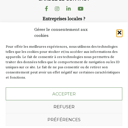
AuzonToujours
organise
Arts
dans le village
. Des artistes et
Facebook
Instagram
Linkedin
Youtube
artisans investissent les rues, les
Entreprises locales ?
caves, les granges d’Auzon. Le
Nous avons des solutions pubs pour vous.
Fumoir est l’un de ces espaces
Gérer le consentement aux
temporaires d’accueil de la
cookies
culture. Il s’associe également à
NEWSLETTER
d’autres activités culturelles de
Pour offrir les meilleures expériences, nous utilisons des technologies
la Petite Cité de Caractère. Par
Suivez toute l'actu de Strada
telles que les cookies pour stocker et/ou accéder aux informations des
appareils. Le fait de consentir à ces technologies nous permettra de
exemple, l’installation
Cochon
traiter des données telles que le comportement de navigation ou les ID
Charbon
s’inscrit comme en
uniques sur ce site. Le fait de ne pas consentir ou de retirer son
« off » du festival d’Auzon 2026
consentement peut avoir un effet négatif sur certaines caractéristiques
(2 /22 août).
et fonctions.
NOUS CONTACTER
SA D’où vient le nom :
Fumoir
?
ACCEPTER
BT C’est le terme employé dans
REFUSER
les actes de propriété du lieu.
Jusqu’à la fin du XXe siècle,
Plan du site
Mentions légales
PRÉFÉRENCES
c’était un saloir et
Politique de confidentialité
précédemment ç’avait été un
Une création de l'Agence Oktopod