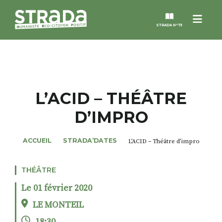
Menu
STRADA N°73
STRADA
MAGAZINES
L’ACID – THÉÂTRE
D’IMPRO
NOS THÈMES
ACCUEIL
STRADA’DATES
L’ACID – Théâtre d’impro
STRADA’DATES
THÉÂTRE
ALTER STRADA
Le 01 février 2020
ROSÉE DE MAI
LE MONTEIL