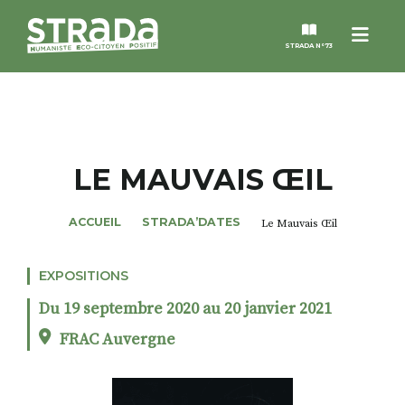
Menu
STRADA N°73
STRADA
MAGAZINES
LE MAUVAIS ŒIL
NOS THÈMES
ACCUEIL
STRADA’DATES
Le Mauvais Œil
STRADA’DATES
EXPOSITIONS
Du 19 septembre 2020 au 20 janvier 2021
ALTER STRADA
FRAC Auvergne
ROSÉE DE MAI