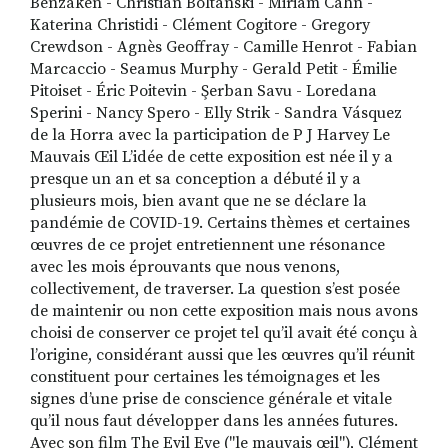
Benzaken - Christian Boltanski - Miriam Cahn -
Katerina Christidi - Clément Cogitore - Gregory
Crewdson - Agnès Geoffray - Camille Henrot - Fabian
Marcaccio - Seamus Murphy - Gerald Petit - Émilie
Pitoiset - Éric Poitevin - Şerban Savu - Loredana
Sperini - Nancy Spero - Elly Strik - Sandra Vásquez
de la Horra avec la participation de P J Harvey Le
Mauvais Œil L’idée de cette exposition est née il y a
presque un an et sa conception a débuté il y a
plusieurs mois, bien avant que ne se déclare la
pandémie de COVID-19. Certains thèmes et certaines
œuvres de ce projet entretiennent une résonance
avec les mois éprouvants que nous venons,
collectivement, de traverser. La question s’est posée
de maintenir ou non cette exposition mais nous avons
choisi de conserver ce projet tel qu’il avait été conçu à
l’origine, considérant aussi que les œuvres qu’il réunit
constituent pour certaines les témoignages et les
signes d’une prise de conscience générale et vitale
qu’il nous faut développer dans les années futures.
Avec son film The Evil Eye ("le mauvais œil"), Clément