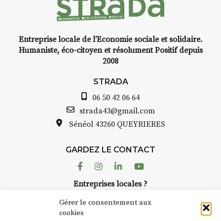
Entreprise locale de l’Economie sociale et solidaire.
INTERVIEW
Humaniste, éco-citoyen et résolument Positif depuis
2008
STRADA Bernard Turle, vous
avez ouvert une galerie à
STRADA
Auzon…
06 50 42 06 64
Bernard TURLE Le Fumoir n’est
strada43@gmail.com
pas une galerie permanente.
Sénéol
43260 QUEYRIERES
Chaque année, le 1er dimanche
d’août, l’association
GARDEZ LE CONTACT
AuzonToujours
organise
Arts
dans le village
. Des artistes et
Facebook
Instagram
Linkedin
Youtube
artisans investissent les rues, les
Entreprises locales ?
caves, les granges d’Auzon. Le
Nous avons des solutions pubs pour vous.
Fumoir est l’un de ces espaces
Gérer le consentement aux
temporaires d’accueil de la
cookies
culture. Il s’associe également à