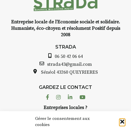
Entreprise locale de l’Economie sociale et solidaire.
INTERVIEW
Humaniste, éco-citoyen et résolument Positif depuis
2008
STRADA Bernard Turle, vous
avez ouvert une galerie à
STRADA
Auzon…
06 50 42 06 64
Bernard TURLE Le Fumoir n’est
strada43@gmail.com
pas une galerie permanente.
Sénéol
43260 QUEYRIERES
Chaque année, le 1er dimanche
d’août, l’association
GARDEZ LE CONTACT
AuzonToujours
organise
Arts
dans le village
. Des artistes et
Facebook
Instagram
Linkedin
Youtube
artisans investissent les rues, les
Entreprises locales ?
caves, les granges d’Auzon. Le
Nous avons des solutions pubs pour vous.
Fumoir est l’un de ces espaces
Gérer le consentement aux
temporaires d’accueil de la
cookies
culture. Il s’associe également à